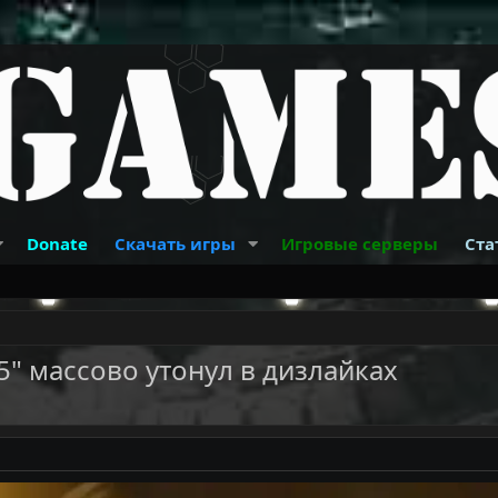
Donate
Скачать игры
Игровые серверы
Ста
" массово утонул в дизлайках