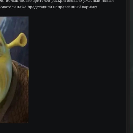
ей. Большинство зрителей раскритиковало ужасный новый
зователи даже представили исправленный вариант: