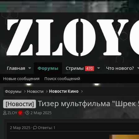
Главная
Форумы
Стримы
Что нового?
470
Новые сообщения
Поиск сообщений
Форумы
Новости
Новости Кино
Тизер мультфильма "Шрек 5
[Новости]
А
Д
ZLOY
2 Мар 2025
в
а
т
т
2 Мар 2025
Ответы: 1
о
а
р
н