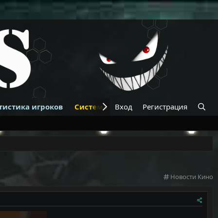
тистика игроков
Система банов
Вход
Регистрация
Купить VIP
К
К
Новости Кино
а
т
е
г