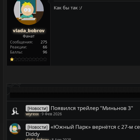
Как бы так :/
vlada_bobrov
Фанат
Сообщения
275
Реакции
66
Баллы
96
Появился трейлер "Миньнов 3"
[Новости]
wiyrexx
9 Фев 2026
«Южный Парк» вернётся с 27-м се
[Новости]
Diddy
vlada_bobrov
8 Апр 2025