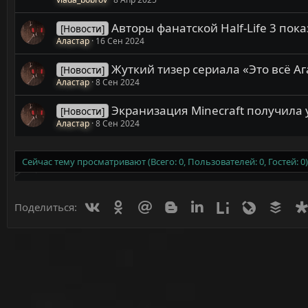
Авторы фанатской Half-Life 3 по
[Новости]
Аластар
16 Сен 2024
Жуткий тизер сериала «Это всё Аг
[Новости]
Аластар
8 Сен 2024
Экранизация Minecraft получила
[Новости]
Аластар
8 Сен 2024
Сейчас тему просматривают (Всего: 0, Пользователей: 0, Гостей: 0)
Вконтакте
Одноклассники
Mail.ru
Blogger
Linkedin
Liveinternet
Livejournal
Buff
Поделиться: