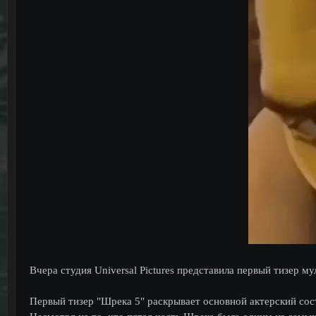
т
а
е
ч
м
а
ы
л
а
Вчера студия Universal Pictures представила первый тизер м
Первый тизер "Шрека 5" раскрывает основной актерский сос