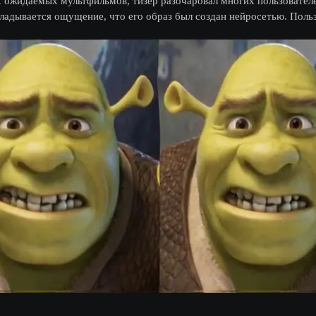
х ожидаемых мультфильмов, тизер разочаровал многих пользовател
кладывается ощущение, что его образ был создан нейросетью. Поль