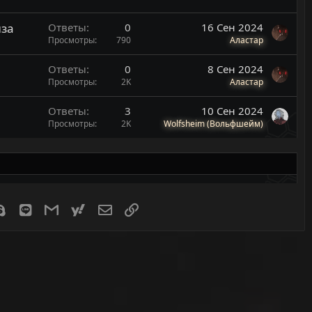
иза
Ответы
0
16 Сен 2024
Просмотры
790
Аластар
Ответы
0
8 Сен 2024
Просмотры
2K
Аластар
Ответы
3
10 Сен 2024
Просмотры
2K
Wolfsheim (Вольфшейм)
er
Skype
Line
Gmail
yahoomail
Электронная почта
Ссылка