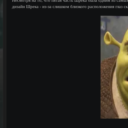
Несмотря на то, что пятая часть Шрека была одним из самы
дизайн Шрека - из-за слишком близкого расположения глаз с