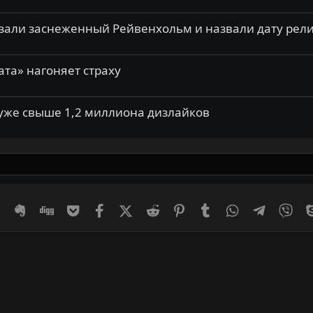
казали заснеженный Рейвенхольм и назвали дату рел
ата» нагоняет страху
 уже свыше 1,2 миллиона дизлайков
er
Diaspora
Evernote
Digg
Getpocket
Facebook
X (Twitter)
Reddit
Pinterest
Tumblr
WhatsApp
Telegram
Vib