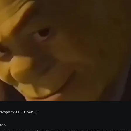
ультфильма "Шрек 5"
тав