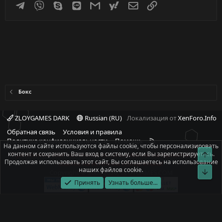
Telegram
Viber
Skype
Line
Gmail
yahoomail
Электронная почта
Ссылка
Бокс
ZLOYGAMES DARK
Russian (RU)
Локализация от
XenForo.Info
Обратная связь
Условия и правила
R
Политика конфиденциальности
Помощь
На данном сайте используются файлы cookie, чтобы персонализировать
S
контент и сохранить Ваш вход в систему, если Вы зарегистрируетесь.
Свер
При полном или частичном использовании материалов сайта -
S
Продолжая использовать этот сайт, Вы соглашаетесь на использование
ссылка на источник обязательна!
наших файлов cookie.
Сниз
Copyright © 2008-2026, ZLOYGAMES.COM
Принять
Узнать больше...