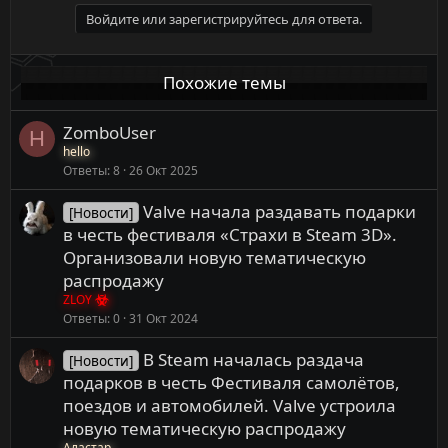
а
к
Войдите или зарегистрируйтесь для ответа.
ц
и
и
Похожие темы
:
ZomboUser
H
hello
Ответы
8
26 Окт 2025
Valve начала раздавать подарки
[Новости]
в честь фестиваля «Страхи в Steam 3D».
Организовали новую тематическую
распродажу
ZLOY
Ответы
0
31 Окт 2024
В Steam началась раздача
[Новости]
подарков в честь Фестиваля самолётов,
поездов и автомобилей. Valve устроила
новую тематическую распродажу
Аластар