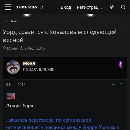
Вход
Регистрация
Бокс
Уорд сразится с Ковалевым следующей
весной
А
Д
Моня
9 Июл 2015
в
а
т
т
Моня
о
а
р
н
ПО-ЗДРА-ВЛЯ-Ю!!!
т
а
е
ч
м
а
9 Июл 2015
#1
ы
л
а
Андре Уорд
Начались переговоры по организации
интереснейшего поединка между Андре Уордом и