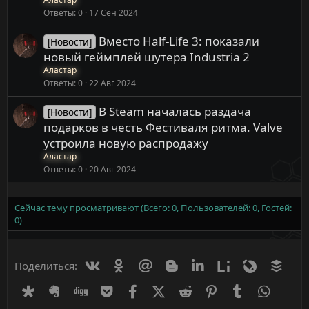
Ответы
0
17 Сен 2024
Вместо Half-Life 3: показали
[Новости]
новый геймплей шутера Industria 2
Аластар
Ответы
0
22 Авг 2024
В Steam началась раздача
[Новости]
подарков в честь Фестиваля ритма. Valve
устроила новую распродажу
Аластар
Ответы
0
20 Авг 2024
Сейчас тему просматривают (Всего: 0, Пользователей: 0, Гостей:
0)
Вконтакте
Одноклассники
Mail.ru
Blogger
Linkedin
Liveinternet
Livejournal
Buff
Поделиться:
Diaspora
Evernote
Digg
Getpocket
Facebook
X (Twitter)
Reddit
Pinterest
Tumblr
WhatsA