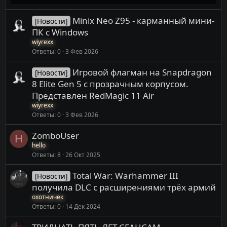
Minix Neo Z95 - карманный мини-
[Новости]
ПК с Windows
wiyrexx
Ответы
0
3 Фев 2026
Игровой флагман на Snapdragon
[Новости]
8 Elite Gen 5 с прозрачным корпусом.
Представлен RedMagic 11 Air
wiyrexx
Ответы
0
3 Фев 2026
ZomboUser
H
hello
Ответы
8
26 Окт 2025
Total War: Warhammer III
[Новости]
получила DLC с расширениями трёх армий
охотничек
Ответы
0
14 Дек 2024