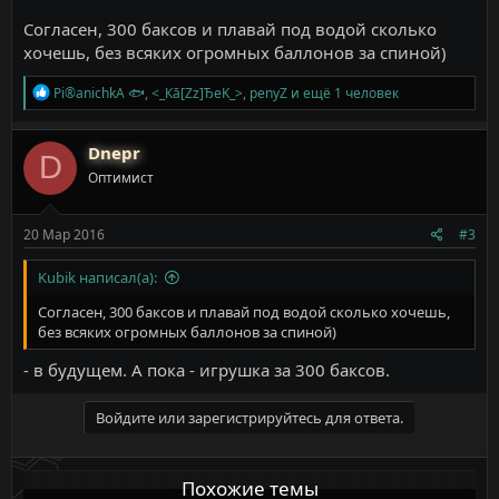
Согласен, 300 баксов и плавай под водой сколько
хочешь, без всяких огромных баллонов за спиной)
Р
Pi®anichkA 🐟
,
<_Кā[Zz]ЂeK_>
,
penyZ
и ещё 1 человек
е
а
к
Dnepr
D
ц
Оптимист
и
и
:
20 Мар 2016
#3
Kubik написал(а):
Согласен, 300 баксов и плавай под водой сколько хочешь,
без всяких огромных баллонов за спиной)
- в будущем. А пока - игрушка за 300 баксов.
Войдите или зарегистрируйтесь для ответа.
Похожие темы