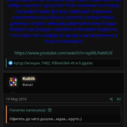
жабры морского существа. Triton извлекает кислород
под водой через фильтр, имеющий огромное
количество мельчайших каналов с отверстиями,
диаметр которых меньше диаметра молекул воды.
Внутренние камеры отделяют и выводят жидкость,
что позволяет комфортно дышать растворенным в
воде кислородом.
https://www.youtube.com/watch?v=opIRLPaMlUE
Р
Артур Лисицын
,
TWIZ
,
Pi®anichkA 🐟
и 9 других
е
а
к
Kubik
ц
Фанат
и
и
:
19 Мар 2016
#2
Panamec написал(а):
Офигеть до чего дошли....мдаа....круто..)