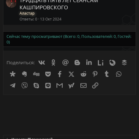
ТРИДЦАТЬ ПЯТЬ ЛЕТ СЕАНСАМ
КАШПИРОВСКОГО
Аластар
Ответы
0
13 Окт 2024
Сейчас тему просматривают (Всего: 0, Пользователей: 0, Гостей:
0)
Вконтакте
Одноклассники
Mail.ru
Blogger
Linkedin
Liveinternet
Livejournal
Buff
Поделиться:
Diaspora
Evernote
Digg
Getpocket
Facebook
X (Twitter)
Reddit
Pinterest
Tumblr
WhatsA
Telegram
Viber
Skype
Line
Gmail
yahoomail
Электронная почта
Ссылка