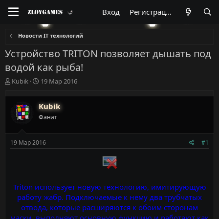
Вход
Регистрация
Новости IT технологий
Устройство TRITON позволяет дышать под
водой как рыба!
А
Д
Kubik
19 Мар 2016
в
а
т
т
Kubik
о
а
р
н
Фанат
т
а
е
ч
м
а
19 Мар 2016
#1
ы
л
а
Triton использует новую технологию, имитирующую
работу жабр. Подключаемые к нему два трубчатых
отвода, которые расширяются к обоим сторонам
маски, выполняют основную функцию и работают как