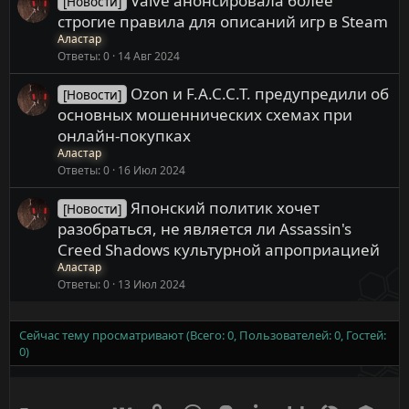
Valve анонсировала более
[Новости]
строгие правила для описаний игр в Steam
Аластар
Ответы
0
14 Авг 2024
Ozon и F.A.C.C.T. предупредили об
[Новости]
основных мошеннических схемах при
онлайн-покупках
Аластар
Ответы
0
16 Июл 2024
Японский политик хочет
[Новости]
разобраться, не является ли Assassin's
Creed Shadows культурной апроприацией
Аластар
Ответы
0
13 Июл 2024
Сейчас тему просматривают (Всего: 0, Пользователей: 0, Гостей:
0)