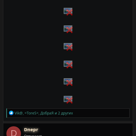
Р
Vik@
,
=ToreS=
,
ДобраЯ
и 2 других
е
а
к
Dnepr
D
ц