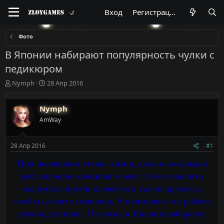
Вход
Регистрация
Фото
В Японии набирают популярность чулки с
педикюром
А
Д
Nymph
28 Апр 2016
в
а
т
т
Nymph
о
а
р
н
AmWay
т
а
е
ч
м
а
28 Апр 2016
#1
ы
л
При нынешнем темпе жизни далеко не каждая
а
работающая женщина может себе позволить
выделить время и посетить салон красоты,
чтобы сделать педикюр. А выглядеть на работе
нужно достойно. Поэтому в Японии набирают