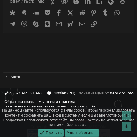
Вконтакте
Одноклассники
Mail.ru
Blogger
Linkedin
Liveinternet
Livejournal
Buff
Поделиться:
Diaspora
Evernote
Digg
Getpocket
Facebook
X (Twitter)
Reddit
Pinterest
Tumblr
WhatsA
Telegram
Viber
Skype
Line
Gmail
yahoomail
Электронная почта
Ссылка
Фото
ZLOYGAMES DARK
Russian (RU)
Локализация от
XenForo.Info
Обратная связь
Условия и правила
R
Политика конфиденциальности
Помощь
На данном сайте используются файлы cookie, чтобы персонализировать
S
контент и сохранить Ваш вход в систему, если Вы зарегистрируетесь.
Свер
При полном или частичном использовании материалов сайта -
S
Продолжая использовать этот сайт, Вы соглашаетесь на использование
ссылка на источник обязательна!
наших файлов cookie.
Сниз
Copyright © 2008-2026, ZLOYGAMES.COM
Принять
Узнать больше...