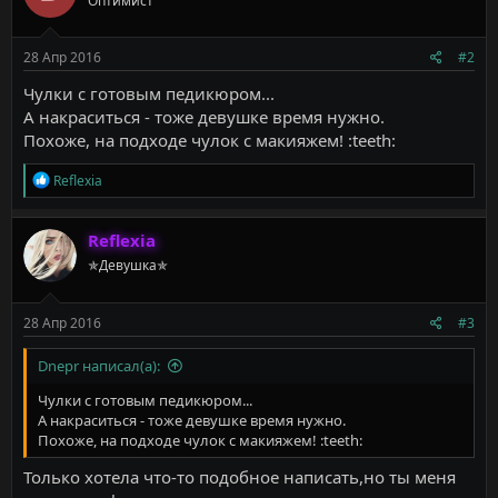
Оптимист
и
и
:
28 Апр 2016
#2
Чулки с готовым педикюром...
А накраситься - тоже девушке время нужно.
Похоже, на подходе чулок с макияжем! :teeth:
Р
Reflexia
е
а
к
Reflexia
ц
✯Девушка✯
и
и
:
28 Апр 2016
#3
Dnepr написал(а):
Чулки с готовым педикюром...
А накраситься - тоже девушке время нужно.
Похоже, на подходе чулок с макияжем! :teeth:
Только хотела что-то подобное написать,но ты меня