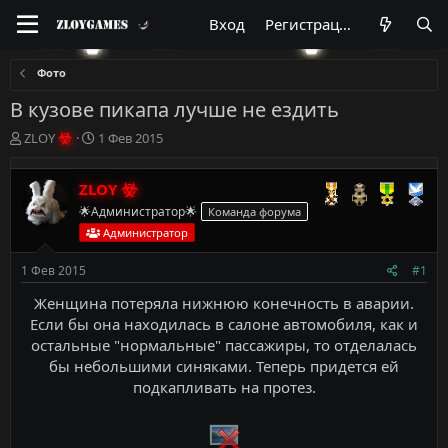
Вход
Регистрация
Фото
В кузове пикапа лучше не ездить
А
Д
ZLOY
1 Фев 2015
в
а
т
т
ZLOY
о
а
р
н
🌟Администратор🌟
Команда форума
т
а
Администратор
е
ч
м
а
1 Фев 2015
#1
ы
л
а
Женщина потеряла нижнюю конечность в аварии.
Если бы она находилась в салоне автомобиля, как и
остальные "нормальные" пассажиры, то отделалась
бы небольшими синяками. Теперь придется ей
подкапливать на протез.