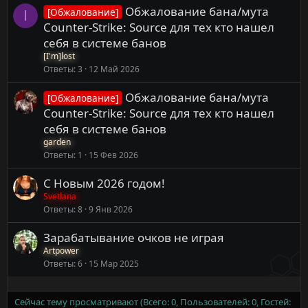
Обжалование бана/мута
[Обжалование]
I
Counter-Strike: Source для тех кто нашел
себя в системе банов
[I'm]lost
Ответы
3
12 Май 2026
Обжалование бана/мута
[Обжалование]
Counter-Strike: Source для тех кто нашел
себя в системе банов
garden
Ответы
1
15 Фев 2026
С Новым 2026 годом!
Svetlana
Ответы
8
9 Янв 2026
Зарабатывание очков не играя
Artpower
Ответы
6
15 Мар 2025
Сейчас тему просматривают (Всего: 0, Пользователей: 0, Гостей: