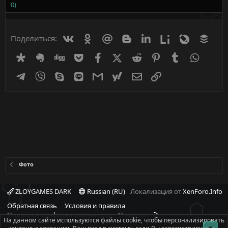
0)
Вконтакте
Одноклассники
Mail.ru
Blogger
Linkedin
Liveinternet
Livejournal
Buff
Поделиться:
Diaspora
Evernote
Digg
Getpocket
Facebook
X (Twitter)
Reddit
Pinterest
Tumblr
WhatsA
Telegram
Viber
Skype
Line
Gmail
yahoomail
Электронная почта
Ссылка
Фото
ZLOYGAMES DARK
Russian (RU)
Локализация от
XenForo.Info
Обратная связь
Условия и правила
R
Политика конфиденциальности
Помощь
На данном сайте используются файлы cookie, чтобы персонализировать
S