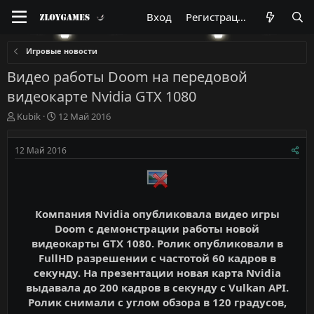
Вход
Регистрация
Игровые новости
Видео работы Doom на передовой
видеокарте Nvidia GTX 1080
А
Д
Kubik
12 Май 2016
в
а
т
т
12 Май 2016
о
а
р
н
т
а
е
ч
м
а
Компания Nvidia опубликовала видео игры
ы
л
Doom с демонстрации работы новой
а
видеокарты GTX 1080. Ролик опубликовали в
FullHD разрешении с частотой 60 кадров в
секунду. На презентации новая карта Nvidia
выдавала до 200 кадров в секунду с Vulkan API.
Ролик снимали с углом обзора в 120 градусов,