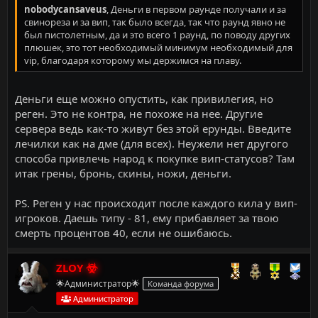
nobodycansaveus
, Деньги в первом раунде получали и за
свинореза и за вип, так было всегда, так что раунд явно не
был пистолетным, да и это всего 1 раунд, по поводу других
плюшек, это тот необходимый минимум необходимый для
vip, благодаря которому мы держимся на плаву.
Деньги еще можно опустить, как привилегия, но
реген. Это не контра, не похоже на нее. Другие
сервера ведь как-то живут без этой ерунды. Введите
лечилки как на дме (для всех). Неужели нет другого
способа привлечь народ к покупке вип-статусов? Там
итак грены, бронь, скины, ножи, деньги.
PS. Реген у нас происходит после каждого кила у вип-
игроков. Даешь типу - 81, ему прибавляет за твою
смерть процентов 40, если не ошибаюсь.
ZLOY
🌟Администратор🌟
Команда форума
Администратор