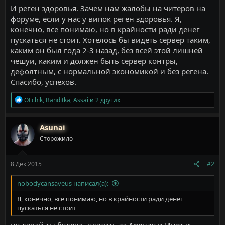
И реген здоровья. Зачем нам жалобы на читеров на
форуме, если у нас у випок реген здоровья. Я,
конечно, все понимаю, но в крайности ради денег
пускаться не стоит. Хотелось бы видеть сервер таким,
каким он был года 2-3 назад, без всей этой лишней
чешуи, каким и должен быть сервер контры,
дефолтным, с нормальной экономикой и без регена.
Спасибо, успехов.
Р
OLchik
,
Banditka
,
Assai
и 2 других
е
а
к
Asunai
ц
Сторожило
и
и
:
8 Дек 2015
#2
nobodycansaveus написал(а):
Я, конечно, все понимаю, но в крайности ради денег
пускаться не стоит
ну давай ты будешь платить за Аренду и Инет и