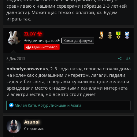
сравниваю с нашими серверами (образца 2-3 летней
давности). Может щас тяжко с оплатой, хз. Будем
играть так.
ZLOY
🌟Администратор🌟
Команда форума
Администратор
8 Дек 2015
#8
nobodycansaveus
, 2-3 года назад сервера стояли дома
на коленках с домашним интеретом, лагали, падали,
сидели без света, теперь мы купили мощное железо и
арендовали место с надежными каналами интернета
и электричества, но все это стоит денег.
Р
Милая Катя
,
Артур Лисицын
и
Asunai
е
а
к
Asunai
ц
Сторожило
и
и