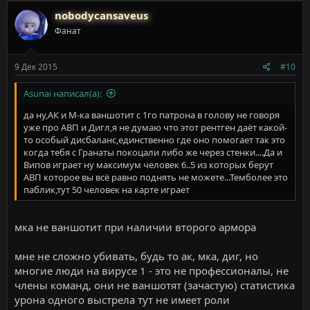
nobodycansaveus
Фанат
9 Дек 2015
#10
Asunai написал(а):
да ну,АК и М-ка ваншотит с 1го патрона в голову не говоря
уже про АВП и Дигл,я не думаю что этот рентген даёт какой-
то особый дисбаланс,единственно где оно помогает так это
когда тебя с Гранаты покоцали либо же через стенки....Да и
Випов играет ну максимум человек 6..5 из которых берут
АВП которое вы всё равно поднять не можете...Темболее это
паблик,тут 50 человек на карте играет
мка не ваншотит при наличии второго армора
мне не сложно убивать, будь то ак, мка, диг, но
многие люди на вирусе 1 - это не профессионалы, не
члены команд, они не ваншотят (зачастую) статистика
урона одного выстрела тут не имеет роли