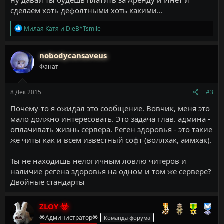
сделаем хоть дефолтными хоть какими...
Р
Милая Катя
и
DieB^Tsmile
е
а
к
nobodycansaveus
ц
Фанат
и
и
:
8 Дек 2015
#3
Почему-то я ожидал это сообщение. Вовчик, меня это
мало должно интересовать. Это задача глав. админа -
оплачивать жизнь сервера. Реген здоровья - это такие
же читы как и всем известный софт (воллхак, аимхак).
Ты не находишь нелогичным ловлю читеров и
наличие регена здоровья на одном и том же сервере?
Двойные стандарты
ZLOY
🌟Администратор🌟
Команда форума