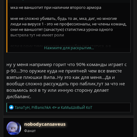
мка не ваншотит при наличии второго армора
мне не сложно убивать, будь то ак, мка, диг, но многие
люди на вирусе 1 - это не профессионалы, не члены команд,
они не ваншотят (зачастую) статистика урона одного
выстрела тут не имеет роли
если в одну тиму заходят игроки без вип статуса, а в
Нажмите для раскрытия...
противоположную с випкой (вчера их было около 8-9), у
первых маловато шансов из-за наличия авп в размере 7 =D
и регена
ну у меня например горит что 90% команды играет с
p-90...Это оружие куда не приятней чем все вместе
в общем, если сильные сложности в оплате, то пофиг, я и
взятые плюшки Випа..Ну это как для меня...Да и
так поиграю,
но там много горящих пуканов на серваке из-
вообще сложно рассуждать про паблик,тут за что не
за этого, они могут и свалить
возьмись всё в ту или инную сторону делает
это убирает намеки на соревновательный режим и
дисбаланс.
прибавляет больше аркадности игре, но если на данный
момент условия вынуждают Лёшу и тебя улучшать випам
Р
TanaTyH
,
Pi®anichkA 🐟
и
КаМыШоВыЙ КоТ
условия, это можно понять.
е
а
к
nobodycansaveus
ц
Фанат
и
и