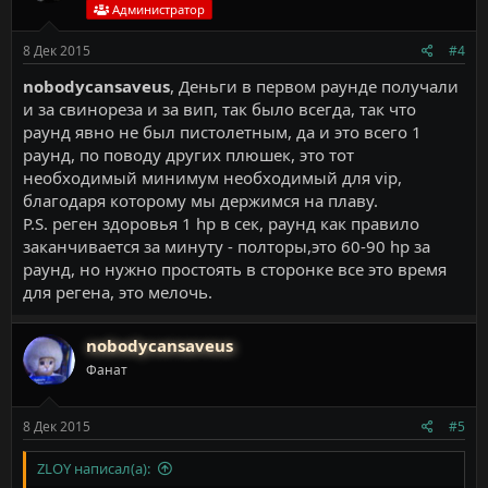
Администратор
8 Дек 2015
#4
nobodycansaveus
, Деньги в первом раунде получали
и за свинореза и за вип, так было всегда, так что
раунд явно не был пистолетным, да и это всего 1
раунд, по поводу других плюшек, это тот
необходимый минимум необходимый для vip,
благодаря которому мы держимся на плаву.
P.S. реген здоровья 1 hp в сек, раунд как правило
заканчивается за минуту - полторы,это 60-90 hp за
раунд, но нужно простоять в сторонке все это время
для регена, это мелочь.
nobodycansaveus
Фанат
8 Дек 2015
#5
ZLOY написал(а):