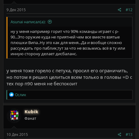
:
9 Дек 2015
#12
Asunai написал(а):
ну у меня например горит что 90% команды играет с p-
90...Это оружие куда не приятней чем все вместе взятые
плюшки Випа..Ну это как для меня...Да и вообще сложно
рассуждать про паблик,тут за что не возьмись всё в ту или
инную сторону делает дисбаланс.
у меня тоже горело с петуха, просил его ограничить,
но потом я решил целиться всем только в головы =D с
тех пор п90 меня не беспокоит
Р
Ослик
е
а
к
Kubik
ц
Фанат
и
и
:
10 Дек 2015
#13