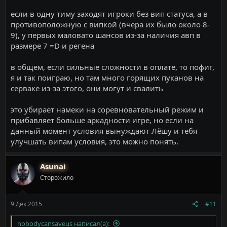
если в одну тиму заходят игроки без вип статуса, а в
противоположную с випкой (вчера их было около 8-
9), у первых маловато шансов из-за наличия авп в
размере 7 =D и регена
в общем, если сильные сложности в оплате, то пофиг,
я и так поиграю, но там много горящих пуканов на
серваке из-за этого, они могут и свалить
это убирает намеки на соревновательный режим и
прибавляет больше аркадности игре, но если на
данный момент условия вынуждают Лёшу и тебя
улучшать випам условия, это можно понять.
Asunai
Сторожило
9 Дек 2015
#11
nobodycansaveus написал(а):