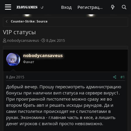
Вход
Регистрация
Counter-Strike: Source
VIP статусы
А
Д
nobodycansaveus
8 Дек 2015
в
а
т
т
nobodycansaveus
о
а
р
н
Фанат
т
а
е
ч
м
а
8 Дек 2015
#1
ы
л
Добрый вечер. Прошу пересмотреть администрацию
а
бонусы при наличии вип статуса на сервере вирус1.
При проигранной пистолетке можно сразу же во
втором брать авп и решать исходы раундов. Да и
сами пистолетки происходят не с пистолетами в
руках. Экономика - главная часть в кесе, а лишить
денег игроков с випкой просто невозможно.