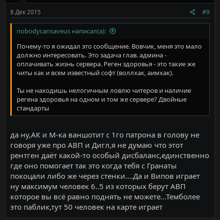
:
8 Дек 2015
#9
nobodycansaveus написал(а):
Почему-то я ожидал это сообщение. Вовчик, меня это мало
должно интересовать. Это задача глав. админа -
оплачивать жизнь сервера. Реген здоровья - это такие же
читы как и всем известный софт (воллхак, аимхак).
Ты не находишь нелогичным ловлю читеров и наличие
регена здоровья на одном и том же сервере? Двойные
стандарты
да ну,АК и М-ка ваншотит с 1го патрона в голову не
говоря уже про АВП и Дигл,я не думаю что этот
рентген даёт какой-то особый дисбаланс,единственно
где оно помогает так это когда тебя с Гранаты
покоцали либо же через стенки....Да и Випов играет
ну максимум человек 6..5 из которых берут АВП
которое вы всё равно поднять не можете...Темболее
это паблик,тут 50 человек на карте играет