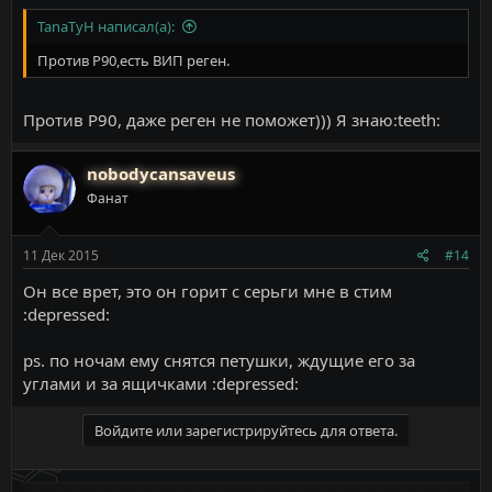
TanaTyH написал(а):
Против P90,есть ВИП реген.
Против P90, даже реген не поможет))) Я знаю:teeth:
nobodycansaveus
Фанат
11 Дек 2015
#14
Он все врет, это он горит с серьги мне в стим
:depressed:
ps. по ночам ему снятся петушки, ждущие его за
углами и за ящичками :depressed:
Войдите или зарегистрируйтесь для ответа.