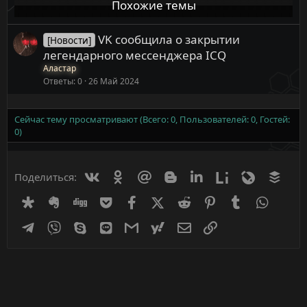
Похожие темы
VK сообщила о закрытии
[Новости]
легендарного мессенджера ICQ
Аластар
Ответы
0
26 Май 2024
Сейчас тему просматривают (Всего: 0, Пользователей: 0, Гостей:
0)
Вконтакте
Одноклассники
Mail.ru
Blogger
Linkedin
Liveinternet
Livejournal
Buff
Поделиться:
Diaspora
Evernote
Digg
Getpocket
Facebook
X (Twitter)
Reddit
Pinterest
Tumblr
WhatsA
Telegram
Viber
Skype
Line
Gmail
yahoomail
Электронная почта
Ссылка