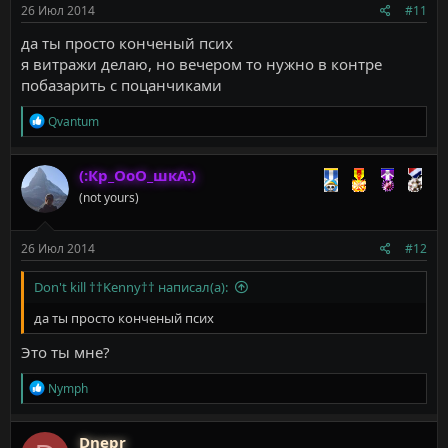
26 Июл 2014
#11
да ты просто конченый псих
я витражи делаю, но вечером то нужно в контре
побазарить с поцанчиками
Р
Qvantum
е
а
к
(:Кр_ОоО_шкА:)
ц
(not yours)
и
и
:
26 Июл 2014
#12
Don't kill ††Kenny†† написал(а):
да ты просто конченый псих
Это ты мне?
Р
Nymph
е
а
к
Dnepr