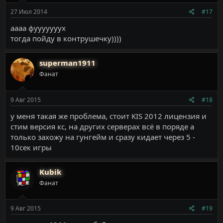
27 Июл 2014
#17
аааа фууууууух
тогда пойду в контрушечку))))
superman1911
Фанат
9 Авг 2015
#18
у меня такая же проблема, стоит KIS 2012 лицензия и
стим версия кс, на других серверах всё в поряде а
только захожу на гунгейм и сразу кидает через 5 -
10сек игры
Kubik
Фанат
9 Авг 2015
#19