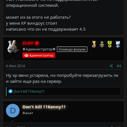
операционной системой.
может из-за этого не работать?
у меня ХР виндоус стоит
написано что он не поддерживает 4.5
ZLOY
🌟Администратор🌟
Команда форума
Администратор
6 Июл 2014
#4
Ну хр явно устарела, но попробуйте перезагрузить пк
и зайти еще раз на сервер.
Р
Don't kill ††Kenny††
е
а
к
Don't kill ††Kenny††
D
ц
Фанат
и
и
: