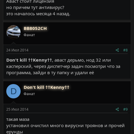
Аваст стоит лицензия
но причем тут антивирус?
это началось месяца 4 назад.
BB8052CH
Фанат
24 Июл 2014
#8
Don't kill ††Kenny††
, аваст дерьмо, нод 32 или
касперский, через диспетчер задач посмотри что за
программа, зайди в ту папку и удали её
Don't kill ††Kenny††
D
Фанат
25 Июл 2014
#9
такая маза
установил очистил много вирусни троянов и прочей
ерунды