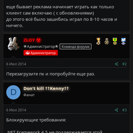
еще бывает реклама начинает играть как только
клиент сам включаю ( с обновлениями)
до этого всё было зашибись играл по 8-10 часов и
ничего.
ZLOY
🌟Администратор🌟
Команда форума
Администратор
6 Июл 2014
#2
Перезагрузите пк и попробуйте еще раз.
Don't kill ††Kenny††
D
Фанат
6 Июл 2014
#3
Блокирующие требования:
.NET Framework 4.5 не поддерживается этой