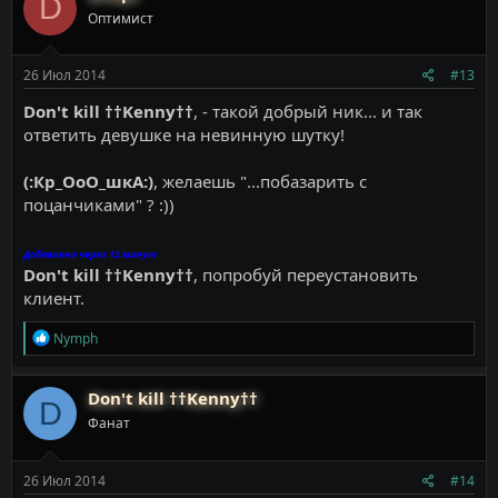
D
ц
Оптимист
и
и
:
26 Июл 2014
#13
Don't kill ††Kenny††
, - такой добрый ник... и так
ответить девушке на невинную шутку!
(:Кр_ОоО_шкА:)
, желаешь "...побазарить с
поцанчиками" ? :))
Добавлено через 12 минут
Don't kill ††Kenny††
, попробуй переустановить
клиент.
Р
Nymph
е
а
к
Don't kill ††Kenny††
D
ц
Фанат
и
и
:
26 Июл 2014
#14