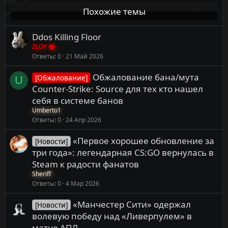
Похожие темы
Ddos Killing Floor
ZLOY
Ответы
0
21 Май 2026
Обжалование бана/мута
[Обжалование]
U
Counter-Strike: Source для тех кто нашел
себя в системе банов
Umberto1
Ответы
0
24 Апр 2026
«Первое хорошее обновление за
[Новости]
три года»: легендарная CS:GO вернулась в
Steam к радости фанатов
Sheriff
Ответы
0
4 Мар 2026
«Манчестер Сити» одержал
[Новости]
волевую победу над «Ливерпулем» в
матче АПЛ