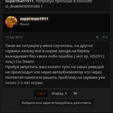
superman1911
, попробуй пропиши в консоле
cl_disablehtmlmotd 1
superman1911
Фанат
10 Авг 2015
#20
Такая же ситуация у меня случилась, на другие
серваки захожу всё в норме заходя на берёзу
выкидывает без каких либо ошибок ( win xp, KIS2012
лиц.) Css Steam!
Пробуя запустить ваш клиент тупо не каких реакций
не происходит что через автообновлятор что через
nointernet помогите решить проблему на серваке уже
около 2-х лет играю
Last
1 из 2
Вперёд
Войдите или зарегистрируйтесь для ответа.