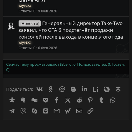
wiyrexx
Ответы
0
9 Фев 2026
Генеральный директор Take-Two
[Новости]
заявил, что GTA 6 подстегнёт продажи
консолей после выхода в конце этого года
wiyrexx
Ответы
0
6 Фев 2026
Сейчас тему просматривают (Всего: 0, Пользователей: 0, Гостей:
0)
Вконтакте
Одноклассники
Mail.ru
Blogger
Linkedin
Liveinternet
Livejournal
Buff
Поделиться:
Diaspora
Evernote
Digg
Getpocket
Facebook
X (Twitter)
Reddit
Pinterest
Tumblr
WhatsA
Telegram
Viber
Skype
Line
Gmail
yahoomail
Электронная почта
Ссылка