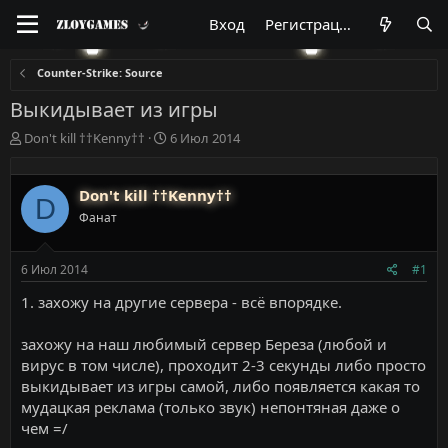
Вход
Регистрация
Counter-Strike: Source
Выкидывает из игры
А
Д
Don't kill ††Kenny††
6 Июл 2014
в
а
т
т
о
а
Don't kill ††Kenny††
D
р
н
Фанат
т
а
е
ч
м
а
6 Июл 2014
#1
ы
л
а
1. захожу на другие сервера - всё впорядке.
захожу на наш любимый сервер Береза (любой и
вирус в том числе), проходит 2-3 секунды либо просто
выкидывает из игры самой, либо появляется какая то
мудацкая реклама (только звук) непонтяная даже о
чем =/