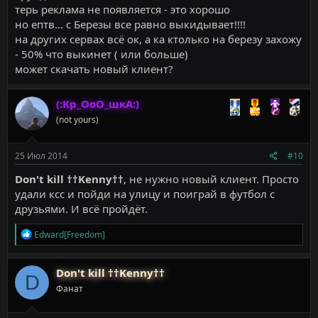
терь реклама не появляется - это хорошо
но ептв... с Березы все равно выкидывает!!!!
на других сервах всё ок, а ка ктолько на березу захожу
- 50% что выкинет ( или больше)
может скачать новый клиент?
(:Кр_ОоО_шкА:)
(not yours)
25 Июл 2014
#10
Don't kill ††Kenny††
, не нужно новый клиент. Просто
удали ксс и пойди на улицу и поиграй в футбол с
друзьями. И всё пройдёт.
Р
Edward[Freedom]
е
а
к
Don't kill ††Kenny††
D
ц
Фанат
и
и
: