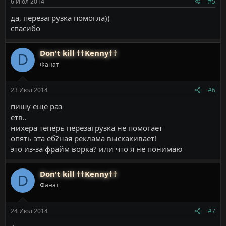
6 Июл 2014
#5
да, перезагрузка помогла))
спасибо
Don't kill ††Kenny††
D
Фанат
23 Июл 2014
#6
пишу ещё раз
етв..
нихера теперь перезагрузка не помогает
опять эта еб?ная реклама выскакивает!
это из-за фрайм ворка? или что я не понимаю
Don't kill ††Kenny††
D
Фанат
24 Июл 2014
#7