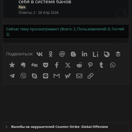
себя в системе банов
Raix
Ответы
2
26 Апр 2026
Сейчас тему просматривают (Всего: 2, Пользователей: 0, Гостей:
2)
Вконтакте
Одноклассники
Mail.ru
Blogger
Linkedin
Liveinternet
Livejournal
Buff
Поделиться:
Diaspora
Evernote
Digg
Getpocket
Facebook
X (Twitter)
Reddit
Pinterest
Tumblr
WhatsA
Telegram
Viber
Skype
Line
Gmail
yahoomail
Электронная почта
Ссылка
Жалобы на нарушителей Counter-Strike: Global Offensive