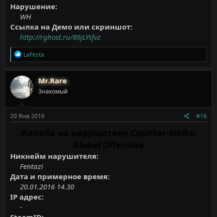
Нарушение:
WH
Ссылка на Демо или скриншот:
http://rghost.ru/86jLYsfvz
Р
LaFesta
е
а
к
Mr.Rare
ц
Знакомый
и
и
:
20 Янв 2016
#16
Жалоба на нарушителя Counter-Strike:
Global Offensive
Никнейм нарушителя:
Fentazi
Дата и примерное время:
20.01.2016 14.30
IP адрес:
-