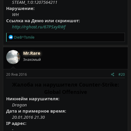
STEAM_1:0:1207564211
Нарушение:
WH
Ссылка на Демо или скриншот:
http://rghost.ru/67PSxyRWf
Р
DieB^Tsmile
е
а
к
Mr.Rare
ц
Знакомый
и
и
:
20 Янв 2016
#20
Жалоба на нарушителя Counter-Strike:
Global Offensive
Никнейм нарушителя:
Dragon
Дата и примерное время:
20.01.2016 21.30
IP адрес:
-