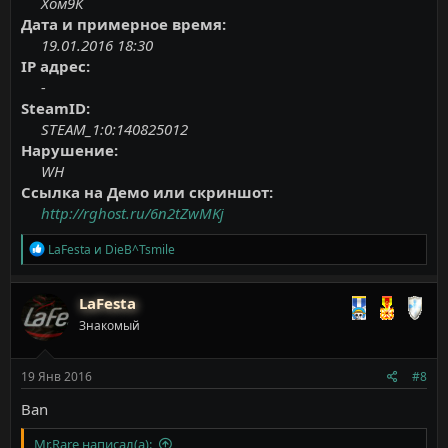
Xом9К
Дата и примерное время:
19.01.2016 18:30
IP адрес:
-
SteamID:
STEAM_1:0:140825012
Нарушение:
WH
Ссылка на Демо или скриншот:
http://rghost.ru/6n2tZwMKj
Р
LaFesta
и
DieB^Tsmile
е
а
к
LaFesta
ц
Знакомый
и
и
:
19 Янв 2016
#8
Ban
Mr.Rare написал(а):