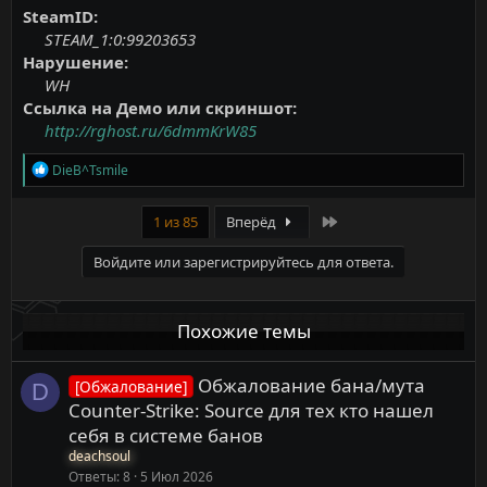
SteamID:
STEAM_1:0:99203653
Нарушение:
WH
Ссылка на Демо или скриншот:
http://rghost.ru/6dmmKrW85
Р
DieB^Tsmile
е
а
к
Last
1 из 85
Вперёд
ц
и
Войдите или зарегистрируйтесь для ответа.
и
:
Похожие темы
Обжалование бана/мута
[Обжалование]
D
Counter-Strike: Source для тех кто нашел
себя в системе банов
deachsoul
Ответы
8
5 Июл 2026