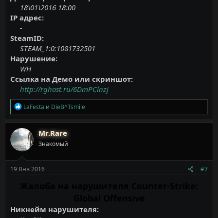
18\01\2016 18:00
IP адрес:
-
SteamID:
STEAM_1:0:1081732501
Нарушение:
WH
Ссылка на Демо или скриншот:
http://rghost.ru/6DmPClnzj
Р
LaFesta
и
DieB^Tsmile
е
а
к
Mr.Rare
ц
Знакомый
и
и
:
19 Янв 2016
#7
Жалоба на нарушителя Counter-Strike:
Global Offensive
Никнейм нарушителя: