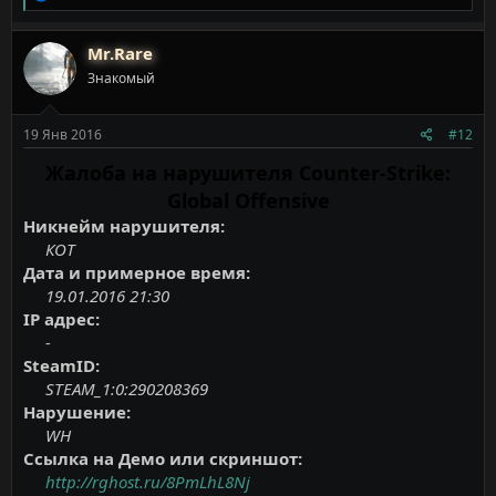
е
а
к
Mr.Rare
ц
Знакомый
и
и
:
19 Янв 2016
#12
Жалоба на нарушителя Counter-Strike:
Global Offensive
Никнейм нарушителя:
КОТ
Дата и примерное время:
19.01.2016 21:30
IP адрес:
-
SteamID:
STEAM_1:0:290208369
Нарушение:
WH
Ссылка на Демо или скриншот:
http://rghost.ru/8PmLhL8Nj