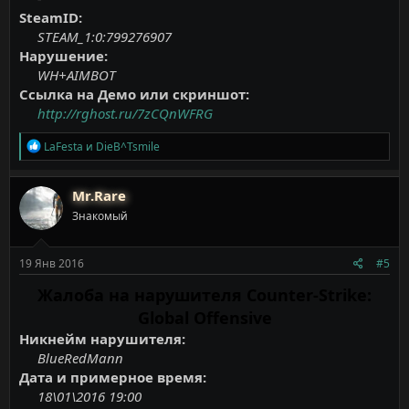
SteamID:
STEAM_1:0:799276907
Нарушение:
WH+AIMBOT
Ссылка на Демо или скриншот:
http://rghost.ru/7zCQnWFRG
Р
LaFesta
и
DieB^Tsmile
е
а
к
Mr.Rare
ц
Знакомый
и
и
:
19 Янв 2016
#5
Жалоба на нарушителя Counter-Strike:
Global Offensive
Никнейм нарушителя:
BlueRedMann
Дата и примерное время:
18\01\2016 19:00