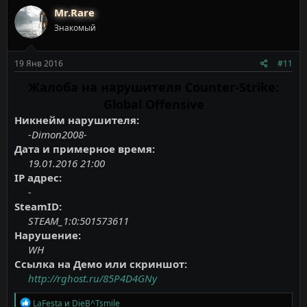
к
Mr.Rare
ц
Знакомый
и
и
:
19 Янв 2016
#11
Жалоба на нарушителя Counter-Strike:
Global Offensive
Никнейм нарушителя:
-Dimon2008-
Дата и примерное время:
19.01.2016 21:00
IP адрес:
-
SteamID:
STEAM_1:0:501573611
Нарушение:
WH
Ссылка на Демо или скриншот:
http://rghost.ru/85P4D4GNy
Р
LaFesta
и
DieB^Tsmile