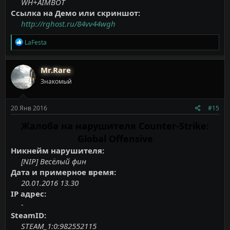
WH+AIMBOT
Ссылка на Демо или скриншот:
http://rghost.ru/84vv44wgh
Р
LaFesta
е
а
к
Mr.Rare
ц
Знакомый
и
и
:
20 Янв 2016
#15
Жалоба на нарушителя Counter-Strike:
Global Offensive
Никнейм нарушителя:
[NIP] Весёлый фин
Дата и примерное время:
20.01.2016 13.30
IP адрес:
-
SteamID:
STEAM_1:0:982552115