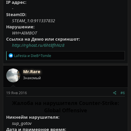
IP адрес:
-
SteamID:
STEAM_1:0:911337832
Нарушение:
WH+AIMBOT
Ссылка на Демо или скриншот:
http://rghost.ru/6ht8fhNz8
Р
LaFesta
и
DieB^Tsmile
е
а
к
Mr.Rare
ц
Знакомый
и
и
:
19 Янв 2016
#6
Жалоба на нарушителя Counter-Strike:
Global Offensive
Никнейм нарушителя:
sup_gotov
Дата и примерное время: