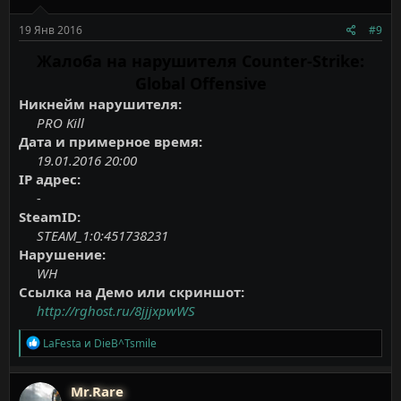
:
19 Янв 2016
#9
Жалоба на нарушителя Counter-Strike:
Global Offensive
Никнейм нарушителя:
PRO Kill
Дата и примерное время:
19.01.2016 20:00
IP адрес:
-
SteamID:
STEAM_1:0:451738231
Нарушение:
WH
Ссылка на Демо или скриншот:
http://rghost.ru/8jjjxpwWS
Р
LaFesta
и
DieB^Tsmile
е
а
к
Mr.Rare
ц