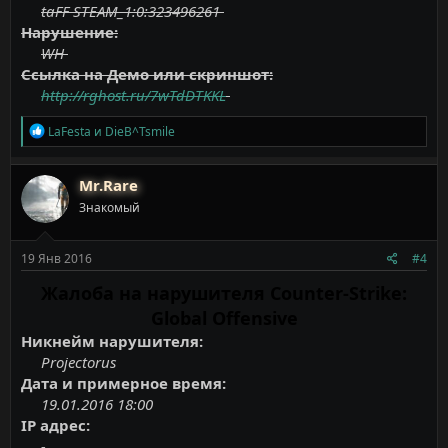
taFF STEAM_1:0:323496261
Нарушение:
WH
Ссылка на Демо или скриншот:
http://rghost.ru/7wTdDTKKL
Р
LaFesta
и
DieB^Tsmile
е
а
к
Mr.Rare
ц
Знакомый
и
и
:
19 Янв 2016
#4
Жалоба на нарушителя Counter-Strike:
Global Offensive
Никнейм нарушителя:
Projectorus
Дата и примерное время:
19.01.2016 18:00
IP адрес:
-