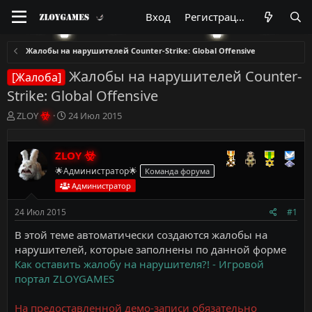
Вход
Регистрация
Жалобы на нарушителей Counter-Strike: Global Offensive
Жалобы на нарушителей Counter-
[Жалоба]
Strike: Global Offensive
А
Д
ZLOY
24 Июл 2015
в
а
т
т
о
а
ZLOY
р
н
🌟Администратор🌟
Команда форума
т
а
Администратор
е
ч
м
а
24 Июл 2015
#1
ы
л
а
В этой теме автоматически создаются жалобы на
нарушителей, которые заполнены по данной форме
Как оставить жалобу на нарушителя?! - Игровой
портал ZLOYGAMES
На предоставленной демо-записи обязательно