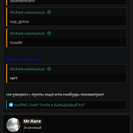
BlueRedMann
Mr.Rare написал(а):
sup_gotov
Mr.Rare написал(а):
Xом9К
Добавлено через 48 секунд
Mr.Rare написал(а):
taFF
не уверен , пусть ещё кто нибудь посмотрит
Р
muffiN5
,
DieB^Tsmile
и
КаМыШоВыЙ КоТ
е
а
к
Mr.Rare
ц
Знакомый
и
и