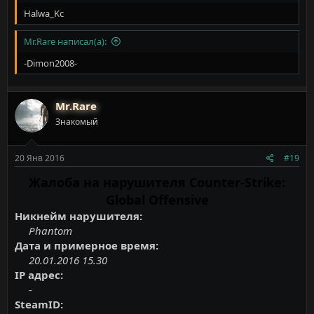
Halwa_Kc
Mr.Rare написал(а):
-Dimon2008-
Mr.Rare
Знакомый
20 Янв 2016
#19
Жалоба на нарушителя Counter-Strike:
Global Offensive
Никнейм нарушителя:
Phantom
Дата и примерное время:
20.01.2016 15.30
IP адрес:
-
SteamID: