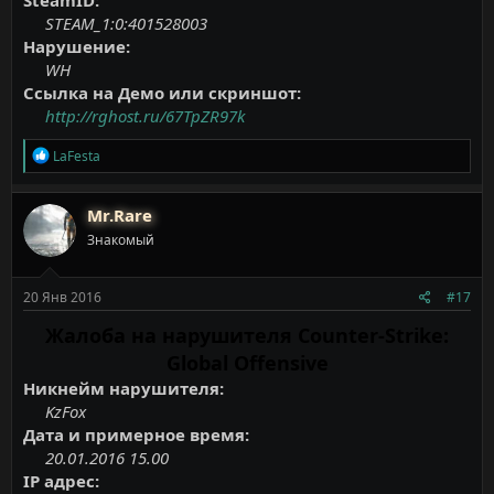
SteamID:
STEAM_1:0:401528003
Нарушение:
WH
Ссылка на Демо или скриншот:
http://rghost.ru/67TpZR97k
Р
LaFesta
е
а
к
Mr.Rare
ц
Знакомый
и
и
:
20 Янв 2016
#17
Жалоба на нарушителя Counter-Strike:
Global Offensive
Никнейм нарушителя:
KzFox
Дата и примерное время:
20.01.2016 15.00
IP адрес: