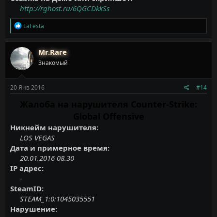
http://rghost.ru/6QGCDkkSs
Р
LaFesta
е
а
к
Mr.Rare
ц
Знакомый
и
и
:
20 Янв 2016
#14
Жалоба на нарушителя Counter-Strike:
Global Offensive
Никнейм нарушителя:
LOS VEGAS
Дата и примерное время:
20.01.2016 08.30
IP адрес:
-
SteamID:
STEAM_1:0:1045035551
Нарушение: