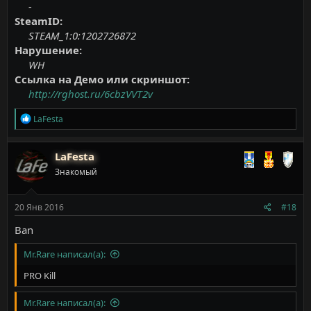
-
SteamID:
STEAM_1:0:1202726872
Нарушение:
WH
Ссылка на Демо или скриншот:
http://rghost.ru/6cbzVVT2v
Р
LaFesta
е
а
к
LaFesta
ц
Знакомый
и
и
:
20 Янв 2016
#18
Ban
Mr.Rare написал(а):
PRO Kill
Mr.Rare написал(а):