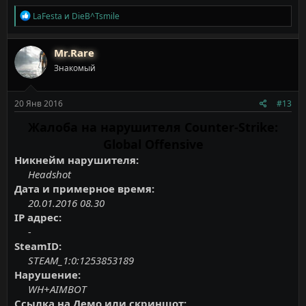
Р
LaFesta
и
DieB^Tsmile
е
а
к
Mr.Rare
ц
Знакомый
и
и
:
20 Янв 2016
#13
Жалоба на нарушителя Counter-Strike:
Global Offensive
Никнейм нарушителя:
Headshot
Дата и примерное время:
20.01.2016 08.30
IP адрес:
-
SteamID:
STEAM_1:0:1253853189
Нарушение:
WH+AIMBOT
Ссылка на Демо или скриншот: