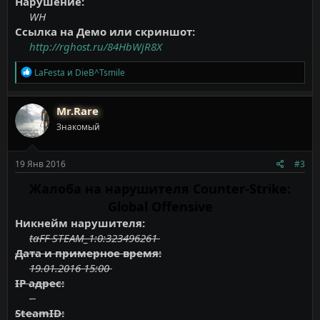
Нарушение:
WH
Ссылка на Демо или скриншот:
http://rghost.ru/84HbWjR8X
Р
LaFesta
и
DieB^Tsmile
е
а
к
Mr.Rare
ц
Знакомый
и
и
:
19 Янв 2016
#3
Жалоба на нарушителя Counter-Strike:
Global Offensive
Никнейм нарушителя:
taFF STEAM_1:0:323496261
Дата и примерное время:
19.01.2016 15:00
IP адрес:
-
SteamID: