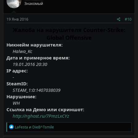
Знакомый
и
и
:
19 Янв 2016
#10
Жалоба на нарушителя Counter-Strike:
Global Offensive
Никнейм нарушителя:
Halwa_Kc
Дата и примерное время:
19.01.2016 20:30
IP адрес:
-
SteamID:
STEAM_1:0:1407038039
Нарушение:
WH
Ссылка на Демо или скриншот:
http://rghost.ru/7PmzLxCYz
Р
LaFesta
и
DieB^Tsmile
е
а