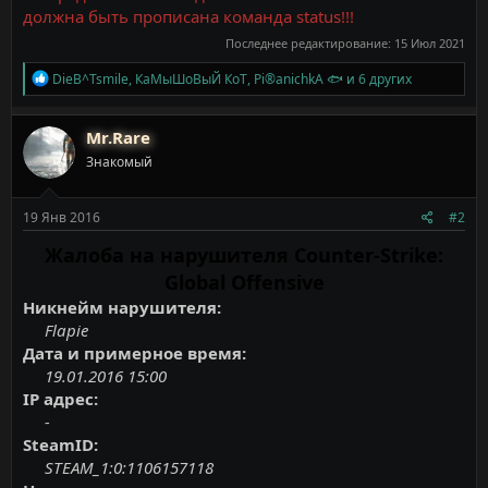
должна быть прописана команда status!!!
Последнее редактирование:
15 Июл 2021
Р
DieB^Tsmile
,
КаМыШоВыЙ КоТ
,
Pi®anichkA 🐟
и 6 других
е
а
к
Mr.Rare
ц
Знакомый
и
и
:
19 Янв 2016
#2
Жалоба на нарушителя Counter-Strike:
Global Offensive
Никнейм нарушителя:
Flapie
Дата и примерное время:
19.01.2016 15:00
IP адрес:
-
SteamID:
STEAM_1:0:1106157118