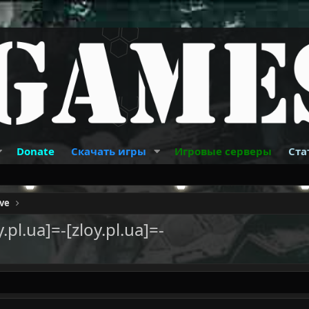
Donate
Скачать игры
Игровые серверы
Ста
ive
l​.ua]=-​[zloy.pl.ua]=-