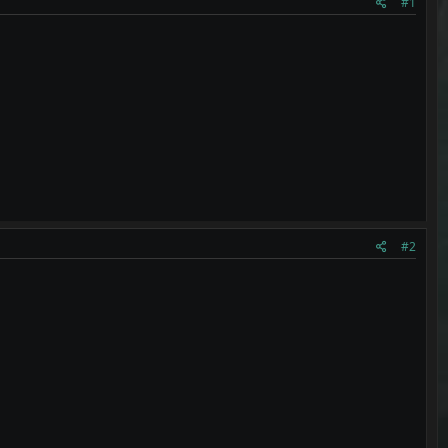
#1
#2