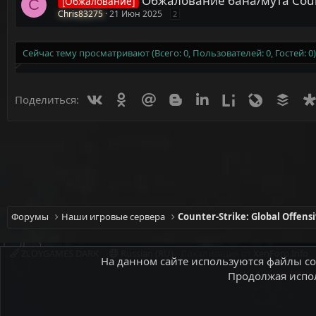
Обжалование бана/мута Counte
[Обжалование]
C
Chris83275
21 Июн 2025
2
Сейчас тему просматривают (Всего: 0, Пользователей: 0, Гостей: 0)
Вконтакте
Одноклассники
Mail.ru
Blogger
Linkedin
Liveinternet
Livejournal
Buff
Поделиться:
Форумы
Наши игровые сервера
Counter-Strike: Global Offens
ZLOYGAMES DARK
Russian (RU)
Локализация от
XenForo.Info
На данном сайте используются файлы coo
При полном и
Продолжая испол