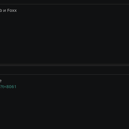
b и Foxx
е
p?t=8061