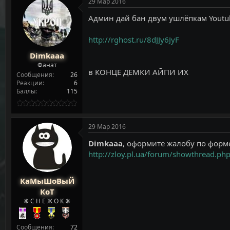
29 Мар 2016
т
а
е
ч
Админ дай бан двум ушлёпкам Youtu
м
а
ы
л
а
http://rghost.ru/8dJJy6JyF
Dimkaaa
Фанат
в КОНЦЕ ДЕМКИ АЙПИ ИХ
Сообщения
26
Реакции
6
Баллы
115
29 Мар 2016
Dimkaaa
, оформите жалобу по форм
http://zloy.pl.ua/forum/showthread.ph
КаМыШоВыЙ
КоТ
❋ С Н Е Ж О К ❋
Сообщения
72