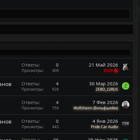
Ответы
0
21 Май 2026
Просмотры
409
ZLOY
банов
Ответы
4
30 Мар 2026
Z
Просмотры
928
ZERO_22RUS
Ответы
4
7 Фев 2026
Просмотры
759
Wolfsheim (Вольфшейм)
банов
Ответы
0
4 Янв 2026
Просмотры
443
Pride Car Audio
Ответы
36
29 Июн 2025