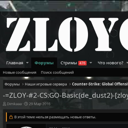
Главная
Форумы
Стримы
Что нового?
476
Новые сообщения
Поиск сообщений
Форумы
Наши игровые сервера
Counter-Strike: Global Offens
-=ZLOY-#2-CS:GO-Basi​c(de_dust2)-[zloy.p
А
Д
Dimkaaa
29 Мар 2016
в
а
т
т
В этой теме нельзя размещать новые ответы.
о
а
р
н