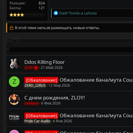
Реакции
824
Баллы
121
Р
DieB^Tsmile
и
LaFesta
е
а
к
В этой теме нельзя размещать новые ответы.
ц
и
и
:
Ddos Killing Floor
ZLOY
21 Май 2026
Обжалование бана/мута Counte
[Обжалование]
Z
ZERO_22RUS
12 Мар 2026
С днем рождения, ZLOY!
Svetlana
6 Фев 2026
Обжалование бана/мута Counte
[Обжалование]
Pride Car Audio
4 Янв 2026