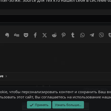
r-Strike: Source для тех кто нашел себя в системе 
er
Diaspora
Evernote
Digg
Getpocket
Facebook
X (Twitter)
Reddit
Pinterest
Tumblr
WhatsApp
Telegram
Vib
ive
Обратная связь
kie, чтобы персонализировать контент и сохранить Ваш вхо
ли частичном использовании материалов сайта - ссылка на источник
ьзовать этот сайт, Вы соглашаетесь на использование наши
Copyright © 2008-2026, ZLOYGAMES.COM
Принять
Узнать больше...