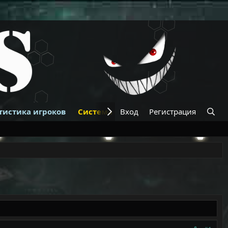
тистика игроков
Система банов
Вход
Регистрация
Купить VIP
К