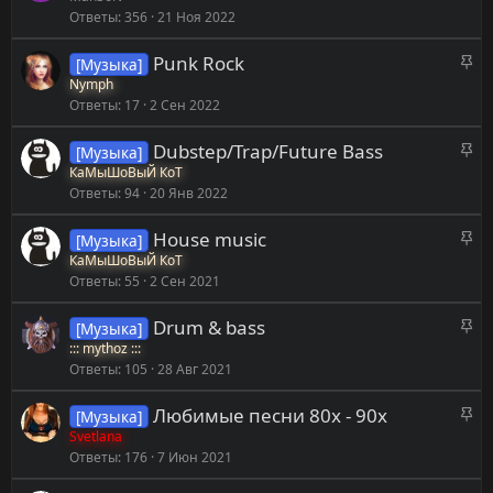
п
о
Ответы
356
21 Ноя 2022
к
л
р
е
З
Punk Rock
[Музыка]
е
н
а
Nymph
п
о
Ответы
17
2 Сен 2022
к
л
р
е
З
Dubstep/Trap/Future Bass
[Музыка]
е
н
а
КаМыШоВыЙ КоТ
п
о
Ответы
94
20 Янв 2022
к
л
р
е
З
House music
[Музыка]
е
н
а
КаМыШоВыЙ КоТ
п
о
Ответы
55
2 Сен 2021
к
л
р
е
З
Drum & bass
[Музыка]
е
н
а
::: mythoz :::
п
о
Ответы
105
28 Авг 2021
к
л
р
е
З
Любимые песни 80х - 90х
[Музыка]
е
н
а
Svetlana
п
о
Ответы
176
7 Июн 2021
к
л
р
е