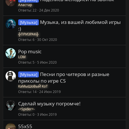
Аластар
Ответы
22
24 Дек 2020
Музыка, из вашей любимой игры
[Музыка]
:)
╬ПРИЗРАК╬
Ответы
6
30 Окт 2020
Pop music
LOM
Ответы
5
5 Июн 2020
Песни про читеров и разные
[Музыка]
приколы по игре CS
КаМыШоВыЙ КоТ
Ответы
14
24 Июн 2019
Cделай музыку погромче!
-=Spider=-
Ответы
0
3 Июн 2019
55x55