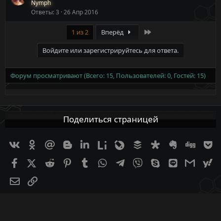
Nymph
Ответы
3
26 Апр 2016
Last
1 из 2
Вперёд
Войдите или зарегистрируйтесь для ответа.
Форум просматривают (Всего: 15, Пользователей: 0, Гостей: 15)
Поделиться страницей
Вконтакте
Одноклассники
Mail.ru
Blogger
Linkedin
Liveinternet
Livejournal
Buffer
Diaspora
Evernote
Digg
G
Facebook
X (Twitter)
Reddit
Pinterest
Tumblr
WhatsApp
Telegram
Viber
Skype
Line
Gmail
ya
Электронная почта
Ссылка