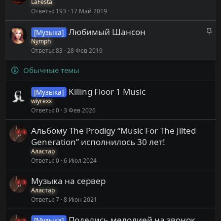
а
LaFesta
п
о
Ответы
193
17 Май 2019
к
л
р
е
З
Любимый Шансон
[Музыка]
е
н
а
Nymph
п
о
Ответы
83
28 Фев 2019
к
л
р
е
Обычные темы
е
н
п
о
Killing Floor 1 Music
[Музыка]
л
wiyrexx
е
Ответы
0
3 Фев 2026
н
о
Альбому The Prodigy “Music For The Jilted
Generation” исполнилось 30 лет!
Аластар
Ответы
0
6 Июл 2024
Музыка на сервер
Аластар
Ответы
7
8 Июн 2021
Поделись мелодией на звонок
[Музыка]