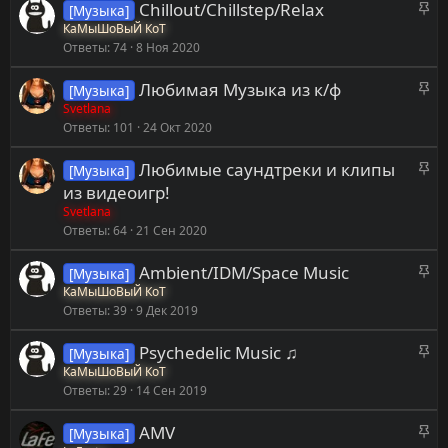
З
Chillout/Chillstep/Relax
[Музыка]
е
н
а
КаМыШоВыЙ КоТ
п
о
Ответы
74
8 Ноя 2020
к
л
р
е
З
Любимая Музыка из к/ф
[Музыка]
е
н
а
Svetlana
п
о
Ответы
101
24 Окт 2020
к
л
р
е
З
Любимые саундтреки и клипы
[Музыка]
е
н
а
из видеоигр!
п
о
к
Svetlana
л
р
Ответы
64
21 Сен 2020
е
е
н
З
Ambient/IDM/Space Music
п
[Музыка]
о
а
КаМыШоВыЙ КоТ
л
Ответы
39
9 Дек 2019
к
е
р
н
З
Psychedelic Music ♫
[Музыка]
е
о
а
КаМыШоВыЙ КоТ
п
Ответы
29
14 Сен 2019
к
л
р
е
З
AMV
[Музыка]
е
н