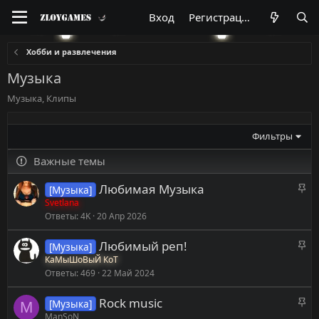
Вход
Регистрация
Хобби и развлечения
Музыка
Музыка, Клипы
Фильтры
Важные темы
З
Любимая Музыка
[Музыка]
а
Svetlana
Ответы
4K
20 Апр 2026
к
р
З
Любимый реп!
[Музыка]
е
а
КаМыШоВыЙ КоТ
п
Ответы
469
22 Май 2024
к
л
р
е
З
Rock music
[Музыка]
е
M
н
а
ManSoN