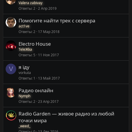
Valera zabivay
Ответы
2
2 Апр 2019
Помогите найти трек с сервера
act1ve
Ответы
2
17 Мар 2018
Electro House
TeleЖka
Ответы
5
11 Ноя 2017
я їду
V
vorkuta
Ответы
1
13 Май 2017
Радио онлайн
Nymph
Ответы
2
23 Апр 2017
Radio Garden — живое радио из любой
точки мира
_weed_
Ответы
0
13 Дек 2016