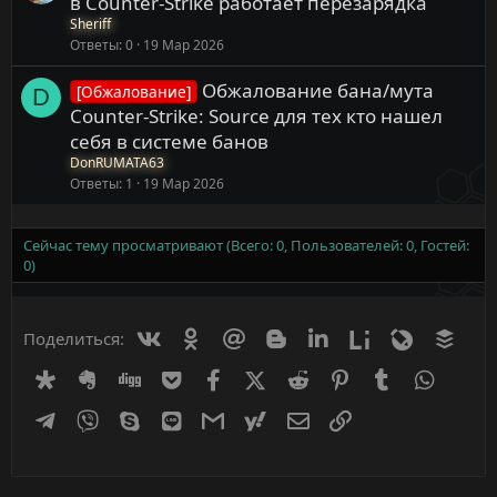
в Counter-Strike работает перезарядка
Sheriff
Ответы
0
19 Мар 2026
Обжалование бана/мута
[Обжалование]
D
Counter-Strike: Source для тех кто нашел
себя в системе банов
DonRUMATA63
Ответы
1
19 Мар 2026
Сейчас тему просматривают (Всего: 0, Пользователей: 0, Гостей:
0)
Вконтакте
Одноклассники
Mail.ru
Blogger
Linkedin
Liveinternet
Livejournal
Buff
Поделиться:
Diaspora
Evernote
Digg
Getpocket
Facebook
X (Twitter)
Reddit
Pinterest
Tumblr
WhatsA
Telegram
Viber
Skype
Line
Gmail
yahoomail
Электронная почта
Ссылка