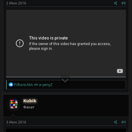
2 Июн 2016
#8
Р
Pi®anichkA 🐟
и
penyZ
е
а
к
Kubik
ц
Фанат
и
и
:
3 Июн 2016
#9