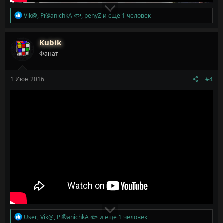
Р
Vik@
,
Pi®anichkA 🐟
,
penyZ
и ещё 1 человек
е
а
к
Kubik
ц
Фанат
и
и
:
1 Июн 2016
#4
Р
User
,
Vik@
,
Pi®anichkA 🐟
и ещё 1 человек