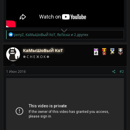
Р
penyZ
,
КаМыШоВыЙ КоТ
,
Reflexia
и 2 других
е
а
к
КаМыШоВыЙ КоТ
ц
❋ С Н Е Ж О К ❋
и
и
:
1 Июн 2016
#2