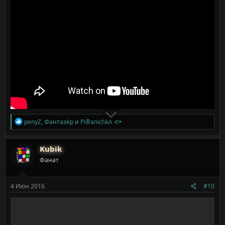
Р
penyZ
,
Фантазёр
и
Pi®anichkA 🐟
е
а
к
Kubik
ц
Фанат
и
и
:
4 Июн 2016
#10