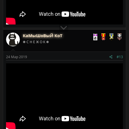
КаМыШоВыЙ КоТ
❋ С Н Е Ж О К ❋
24 Мар 2019
#13