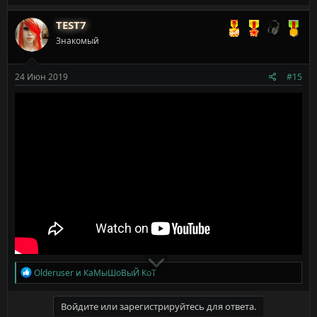
а
к
TEST7
ц
Знакомый
и
и
:
24 Июн 2019
#15
Р
Olderuser
и
КаМыШоВыЙ КоТ
е
а
к
Войдите или зарегистрируйтесь для ответа.
ц