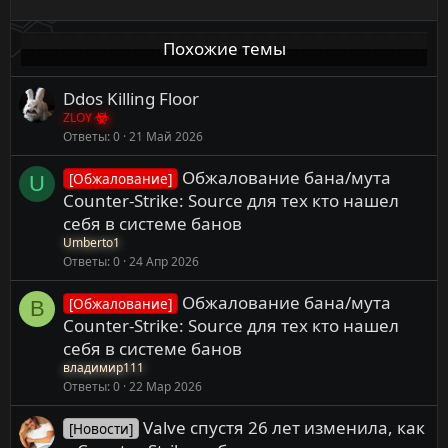
и
и
Похожие темы
:
Ddos Killing Floor
ZLOY
Ответы
0
21 Май 2026
Обжалование бана/мута
[Обжалование]
U
Counter-Strike: Source для тех кто нашел
себя в системе банов
Umberto1
Ответы
0
24 Апр 2026
Обжалование бана/мута
[Обжалование]
В
Counter-Strike: Source для тех кто нашел
себя в системе банов
владимир111
Ответы
0
22 Мар 2026
Valve спустя 26 лет изменила, как
[Новости]