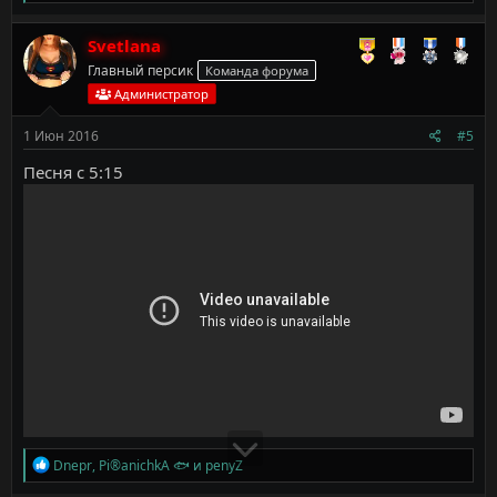
е
а
к
Svetlana
ц
Главный персик
Команда форума
и
и
Администратор
:
1 Июн 2016
#5
Песня с 5:15
Р
Dnepr
,
Pi®anichkA 🐟
и
penyZ
е