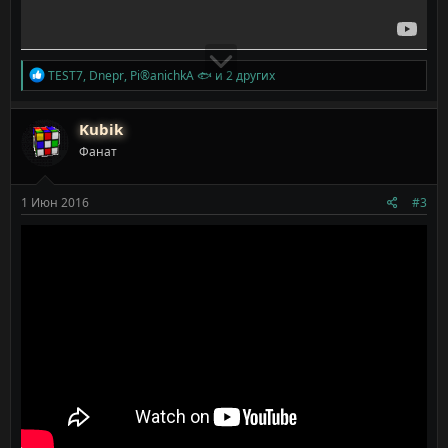
Р
TEST7
,
Dnepr
,
Pi®anichkA 🐟
и 2 других
е
а
к
Kubik
ц
Фанат
и
и
:
1 Июн 2016
#3