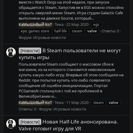
вместе с Watch Dogs на этой неделе, при запуске
обращается к Steam. Запустив ее в EGS можно спокойно
открыть оверлей-меню Steam. Игра студии Galactic Cafe
выполнена на движке Source, который...
КаМыШоВыЙ КоТ
Тема
22 Мар 2020
egs
Ответы: 0
epic games store
half-life
steam
valve
Форум:
Игровые новости
В Steam пользователи не могут
[Новости]
купить игры
Пользователи Steam сообщают о массовом сбое в
магазине, из-за которого становится невозможным
купить какую-либо игру. Впервые об этом сообщили на
Reddit: при попытке купить что-либо появляется
сообщение об ошибке инициализации. Портал
PCGamesN столкнулся с той же проблемой в
Великобритании и...
КаМыШоВыЙ КоТ
Тема
11 Мар 2020
steam
valve
Ответы: 0
Форум:
Игровые новости
Новая Half-Life анонсирована.
[Новости]
Valve готовит игру для VR