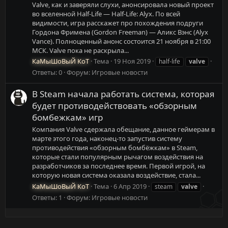
Valve, как и заверяли слухи, анонсировала новый проект
во вселенной Half-Life — Half-Life: Alyx. По всей
видимости, игра расскажет про похождения подруги
Гордона Фримена (Gordon Freeman) — Аликс Вэнс (Alyx
Vance). Полноценный анонс состоится 21 ноября в 21:00
МСК. Valve пока не раскрыла...
КаМыШоВыЙ КоТ
Тема
19 Ноя 2019
half-life
valve
Ответы: 0
Форум:
Игровые новости
В Steam начала работать система, которая
будет противодействовать «обзорным
бомбежкам» игр
Компания Valve сдержала обещание, данное геймерам в
марте этого года, наконец-то запустив систему
противодействия «обзорным бомбёжкам» в Steam,
которые стали популярным рычагом воздействия на
разработчиков за последнее время. Первой игрой, на
которую новая система оказала воздействие, стала...
КаМыШоВыЙ КоТ
Тема
6 Апр 2019
steam
valve
Ответы: 1
Форум:
Игровые новости