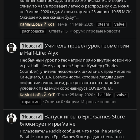
Summer Sale проходила в этих же числах. Если верить
сливу, то Valve проведет летнюю распродажу c 25 июня
по 9 июля 2020 года. Акция стартует 25 июня в 19:55 МСК.
Ожидаемо, все скидки будут...
КаМыШоВыЙ КоТ
Тема
11 Май 2020
steam
valve
Ответы: 5
Форум:
Игровые новости
распродажа
Учитель провёл урок геометрии
[Новости]
в Half-Life: Alyx
Необычный урок по геометрии прямо внутри новой VR-
игры Half-Life: Alyx провел Чарльз Кумбер (Charles
Coomber), учитель нескольких школьных предметов из
Сан-Диего, США. Возможности, которые людям дают
цифровые технологии, раскрываются по полной в
условиях пандемии коронавируса COVID-19. В...
КаМыШоВыЙ КоТ
Тема
25 Мар 2020
half-life
valve
Ответы: 0
Форум:
Игровые новости
карантин
Запуск игры в Epic Games Store
[Новости]
блокирует игры Valve
Пользователь Reddit сообщил, что игра The Stanley
Parable, которую Epic Games Store раздает бесплатно