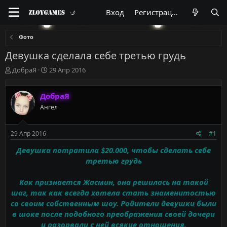
Вход
Регистрация
Фото
Девушка сделала себе третью грудь
А
Д
ДобраЯ
29 Апр 2016
в
а
т
т
ДобраЯ
о
а
р
н
Ангел
т
а
е
ч
м
а
29 Апр 2016
#1
ы
л
Девушка потратила $20.000, чтобы сделать себе
а
третью грудь
Как признается Жасмин, она решилась на такой
шаг, так как всегда хотела стать знаменитостью
со своим собственным шоу. Родители девушки были
в шоке после подобного преображения своей дочери
и разорвали с ней всякие отношения.