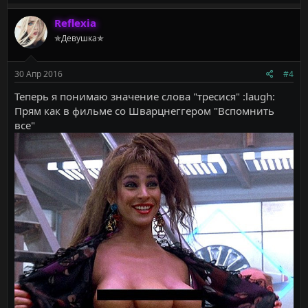
а
к
Reflexia
ц
✯Девушка✯
и
и
:
30 Апр 2016
#4
Теперь я понимаю значение слова "тресися" :laugh:
Прям как в фильме со Шварцнеггером "Вспомнить
все"