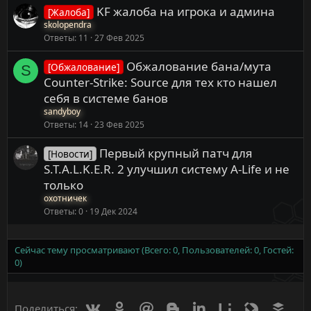
KF жалоба на игрока и админа
[Жалоба]
skolopendra
Ответы
11
27 Фев 2025
Обжалование бана/мута
[Обжалование]
S
Counter-Strike: Source для тех кто нашел
себя в системе банов
sandyboy
Ответы
14
23 Фев 2025
Первый крупный патч для
[Новости]
S.T.A.L.K.E.R. 2 улучшил систему A-Life и не
только
охотничек
Ответы
0
19 Дек 2024
Сейчас тему просматривают (Всего: 0, Пользователей: 0, Гостей:
0)
Вконтакте
Одноклассники
Mail.ru
Blogger
Linkedin
Liveinternet
Livejournal
Buff
Поделиться: