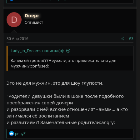
е
а
к
Dnepr
D
ц
Оптимист
и
и
:
30 Апр 2016
#3
Lady_in_Dreams написал(а):
Зачем ей третья???Неужели, это привлекательно для
мужчин!?:confused:
Это не для мужчин, это для шоу глупости.
"Родители девушки были в шоке после подобного
преображения своей дочери
и разорвали с ней всякие отношения" - эммм... а кто
занимался её воспитанием
и развитием?! Замечательные родители:angry:
Р
penyZ
е