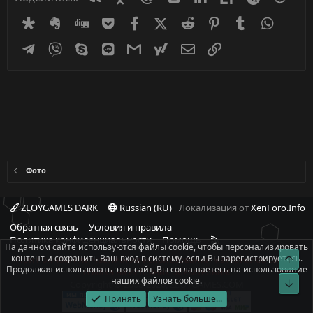
Diaspora
Evernote
Digg
Getpocket
Facebook
X (Twitter)
Reddit
Pinterest
Tumblr
WhatsA
Telegram
Viber
Skype
Line
Gmail
yahoomail
Электронная почта
Ссылка
Фото
ZLOYGAMES DARK
Russian (RU)
Локализация от
XenForo.Info
Обратная связь
Условия и правила
R
Политика конфиденциальности
Помощь
На данном сайте используются файлы cookie, чтобы персонализировать
S
контент и сохранить Ваш вход в систему, если Вы зарегистрируетесь.
Свер
При полном или частичном использовании материалов сайта -
S
Продолжая использовать этот сайт, Вы соглашаетесь на использование
ссылка на источник обязательна!
наших файлов cookie.
Сниз
Copyright © 2008-2026, ZLOYGAMES.COM
Принять
Узнать больше...