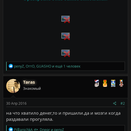
Р
penyZ
,
ОттО
,
GUASHO
и ещё 1 человек
е
а
к
Taras
ц
Знакомый
и
и
:
30 Апр 2016
#2
на что хватило денег,то и пришили.да и мозги когда
раздавали прогуляла.
Р
Pi®anichkA 🐟
,
Dnepr
и
penyZ