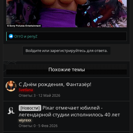
Р
ОттО
и
penyZ
е
а
к
Войдите или зарегистрируйтесь для ответа.
ц
и
и
Похожие темы
:
С Днём рождения, Фантазёр!
Svetlana
Ответы
3
12 Май 2026
Pixar отмечает юбилей -
[Новости]
легендарной студии исполнилось 40 лет
wiyrexx
Ответы
0
5 Фев 2026