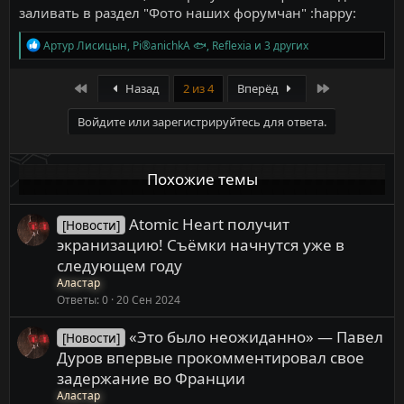
заливать в раздел "Фото наших форумчан" :happy:
Р
Артур Лисицын
,
Pi®anichkA 🐟
,
Reflexia
и 3 других
е
а
к
First
Last
Назад
2 из 4
Вперёд
ц
и
Войдите или зарегистрируйтесь для ответа.
и
:
Похожие темы
Atomic Heart получит
[Новости]
экранизацию! Съёмки начнутся уже в
следующем году
Аластар
Ответы
0
20 Сен 2024
«Это было неожиданно» — Павел
[Новости]
Дуров впервые прокомментировал свое
задержание во Франции
Аластар