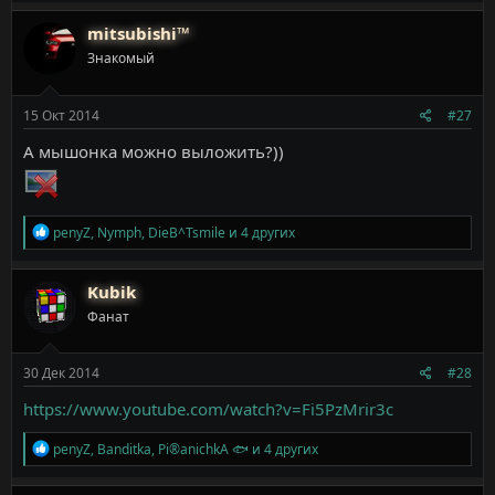
а
к
mitsubishi™
ц
Знакомый
и
и
:
15 Окт 2014
#27
А мышонка можно выложить?))
Р
penyZ
,
Nymph
,
DieB^Tsmile
и 4 других
е
а
к
Kubik
ц
Фанат
и
и
:
30 Дек 2014
#28
https://www.youtube.com/watch?v=Fi5PzMrir3c
Р
penyZ
,
Banditka
,
Pi®anichkA 🐟
и 4 других
е
а