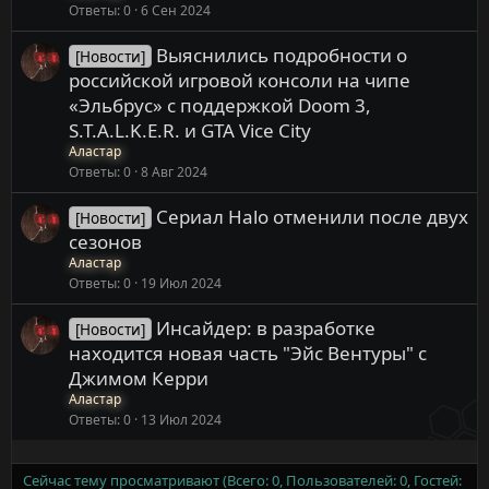
Ответы
0
6 Сен 2024
Выяснились подробности о
[Новости]
российской игровой консоли на чипе
«Эльбрус» с поддержкой Doom 3,
S.T.A.L.K.E.R. и GTA Vice City
Аластар
Ответы
0
8 Авг 2024
Сериал Halo отменили после двух
[Новости]
сезонов
Аластар
Ответы
0
19 Июл 2024
Инсайдер: в разработке
[Новости]
находится новая часть "Эйс Вентуры" с
Джимом Керри
Аластар
Ответы
0
13 Июл 2024
Сейчас тему просматривают (Всего: 0, Пользователей: 0, Гостей: