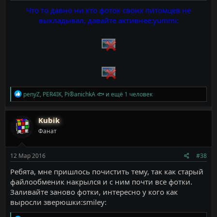
Что то давно ни кто фоток своих питомцев не
выкладывал, давайте активнее:yummi:
Р
penyZ
,
PER4IK
,
Pi®anichkA 🐟
и ещё 1 человек
е
а
к
Kubik
ц
Фанат
и
и
:
12 Мар 2016
#38
Ребята, мне пришлось почистить тему, так как старый
файлообменик накрылся и с ним почти все фотки.
Заливайте заново фотки, интересно у кого как
выросли зверюшки:smiley: