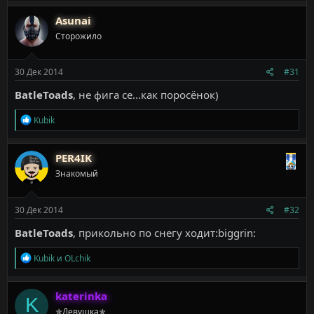
Asunai
Сторожило
30 Дек 2014
#31
BatleToads
, не фига се...как поросёнок)
Р
Kubik
е
а
к
PER4IK
ц
Знакомый
и
и
:
30 Дек 2014
#32
BatleToads
, прикольно по снегу ходит:biggrin:
Р
Kubik
и
OLchik
е
а
к
katerinka
K
ц
✯Девушка✯
и