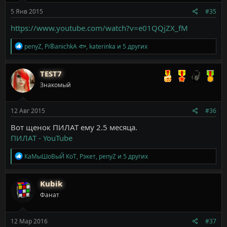
5 Янв 2015
#35
https://www.youtube.com/watch?v=e01QQjZX_fM
Р
penyZ
,
Pi®anichkA 🐟
,
katerinka
и 5 других
е
а
к
TEST7
ц
Знакомый
и
и
:
12 Авг 2015
#36
Вот щенок ПИЛАТ ему 2.5 месяца.
ПИЛАТ - YouTube
Р
КаМыШоВыЙ КоТ
,
Рэкет
,
penyZ
и 5 других
е
а
к
Kubik
ц
Фанат
и
и
:
12 Мар 2016
#37