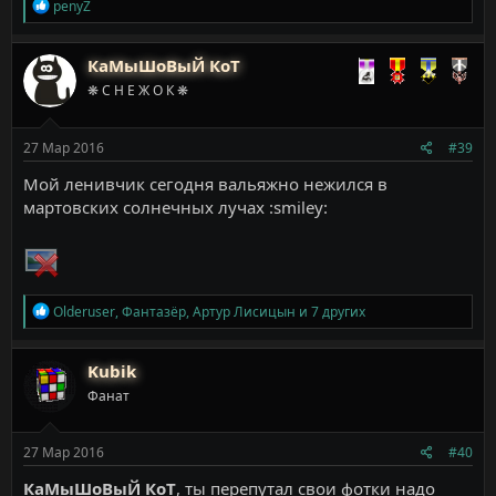
Р
penyZ
е
а
к
КаМыШоВыЙ КоТ
ц
❋ С Н Е Ж О К ❋
и
и
:
27 Мар 2016
#39
Мой ленивчик сегодня вальяжно нежился в
мартовских солнечных лучах :smiley:
Р
Olderuser
,
Фантазёр
,
Артур Лисицын
и 7 других
е
а
к
Kubik
ц
Фанат
и
и
:
27 Мар 2016
#40
КаМыШоВыЙ КоТ
, ты перепутал свои фотки надо