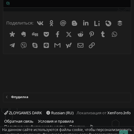
0)
Вконтакте
Одноклассники
Mail.ru
Blogger
Linkedin
Liveinternet
Livejournal
Buff
Поделиться:
Diaspora
Evernote
Digg
Getpocket
Facebook
X (Twitter)
Reddit
Pinterest
Tumblr
WhatsA
Telegram
Viber
Skype
Line
Gmail
yahoomail
Электронная почта
Ссылка
Флудилка
ZLOYGAMES DARK
Russian (RU)
Локализация от
XenForo.Info
Обратная связь
Условия и правила
R
Политика конфиденциальности
Помощь
На данном сайте используются файлы cookie, чтобы персонализировать
S