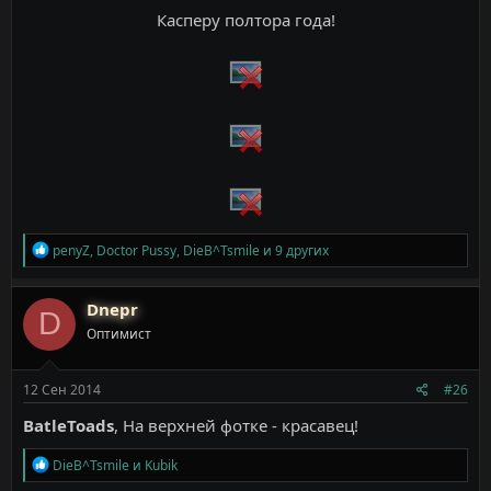
Касперу полтора года!
Р
penyZ
,
Doctor Pussy
,
DieB^Tsmile
и 9 других
е
а
к
Dnepr
D
ц
Оптимист
и
и
:
12 Сен 2014
#26
BatleToads
, На верхней фотке - красавец!
Р
DieB^Tsmile
и
Kubik
е