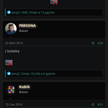
Р
penyZ
,
Vik@
,
Dnepr
и 14 других
е
а
к
PERSONA
ц
Фанат
и
и
:
22 Июл 2014
#24
) koteika
Р
penyZ
,
Dnepr
,
OLchik
и 6 других
е
а
к
Kubik
ц
Фанат
и
и
:
12 Сен 2014
#25