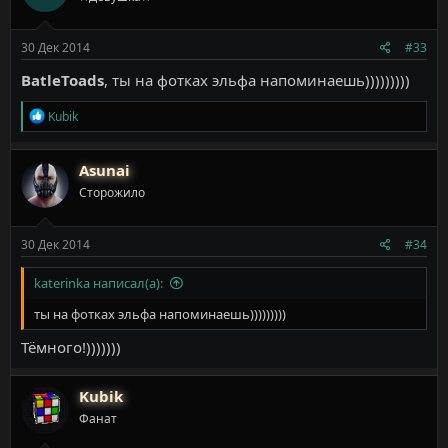
и
:
30 Дек 2014
#33
BatleToads
, ты на фотках эльфа напоминаешь)))))))))
Р
Kubik
е
а
к
Asunai
ц
Сторожило
и
и
:
30 Дек 2014
#34
katerinka написал(а):
ты на фотках эльфа напоминаешь)))))))))
Тёмного!)))))))
Kubik
Фанат