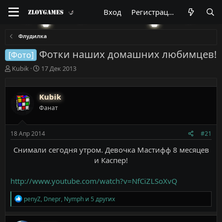
Вход
Регистрация
Флудилка
Фотки наших домашних любимцев!
[Фото]
А
Д
Kubik
17 Дек 2013
в
а
т
т
о
а
Kubik
р
н
Фанат
т
а
е
ч
м
а
18 Апр 2014
#21
ы
л
а
Снимали сегодня утром. Девочка Мастифф 8 месяцев
и Каспер!
http://www.youtube.com/watch?v=NfCiZLSoXvQ
Р
penyZ
,
Dnepr
,
Nymph
и 5 других
е
а
к