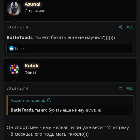
к
Asunai
ц
Сторожило
и
и
:
30 Дек 2014
#29
BatleToads
, ты его бухать ещё не научил?)))))))
Р
Kubik
е
а
к
Kubik
ц
Фанат
и
и
:
30 Дек 2014
#30
Azazel написал(а):
BatleToads
, ты его бухать ещё не научил?)))))))
Он спортсмен - ему нельзя, и он уже весит 42 кг (ему
1.8 месяца), его подымать тяжело)))