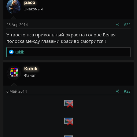
paco
ц
Знакомый
и
и
:
23 Апр 2014
#22
У твоего пса прикольный окрас на голове.Белая
полоска между глазами красиво смотрится !
Р
Kubik
е
а
к
Kubik
ц
Фанат
и
и
:
6 Май 2014
#23