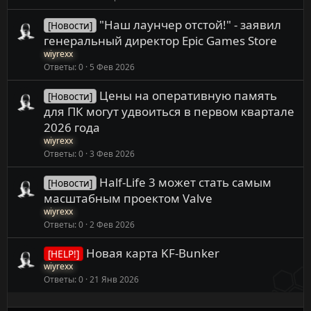
"Наш лаунчер отстой!" - заявил
[Новости]
генеральный директор Epic Games Store
wiyrexx
Ответы
0
5 Фев 2026
Цены на оперативную память
[Новости]
для ПК могут удвоиться в первом квартале
2026 года
wiyrexx
Ответы
0
3 Фев 2026
Half-Life 3 может стать самым
[Новости]
масштабным проектом Valve
wiyrexx
Ответы
0
2 Фев 2026
Новая карта KF-Bunker
[HELP!]
wiyrexx
Ответы
0
21 Янв 2026