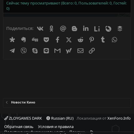
Сейчас тему просматривают (Всего: 0, Пользователей: 0, Гостей:
0)
Вконтакте
Одноклассники
Mail.ru
Blogger
Linkedin
Liveinternet
Livejournal
Buff
Поделиться:
Diaspora
Evernote
Digg
Getpocket
Facebook
X (Twitter)
Reddit
Pinterest
Tumblr
WhatsA
Telegram
Viber
Skype
Line
Gmail
yahoomail
Электронная почта
Ссылка
Новости Кино
ZLOYGAMES DARK
Russian (RU)
Локализация от
XenForo.Info
Обратная связь
Условия и правила
R
Политика конфиденциальности
Помощь