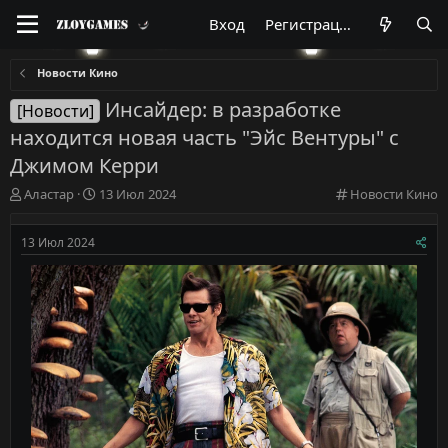
Вход
Регистрация
Новости Кино
Инсайдер: в разработке
[Новости]
находится новая часть "Эйс Вентуры" с
Джимом Керри
А
Д
К
Аластар
13 Июл 2024
Новости Кино
в
а
а
т
т
т
13 Июл 2024
о
а
е
р
н
г
т
а
о
е
ч
р
м
а
и
ы
л
я
а