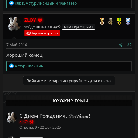
Р
Kubik
,
Артур Лисицын
и
Фантазёр
е
а
к
ZLOY
ц
🌟Администратор🌟
Команда форума
и
и
Администратор
:
7 Май 2016
#2
Хороший самец
Р
Артур Лисицын
е
а
к
Войдите или зарегистрируйтесь для ответа.
ц
и
и
Похожие темы
:
С Днем Рождения, 𝒮𝓋𝑒𝓉𝓁𝒶𝓃𝒶!
ZLOY
Ответы
9
22 Дек 2025