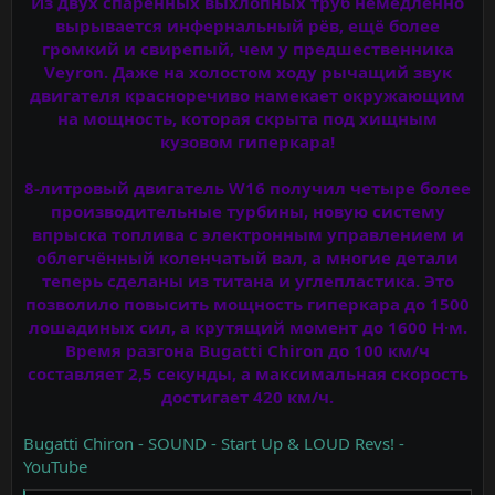
Из двух спаренных выхлопных труб немедленно
вырывается инфернальный рёв, ещё более
громкий и свирепый, чем у предшественника
Veyron. Даже на холостом ходу рычащий звук
двигателя красноречиво намекает окружающим
на мощность, которая скрыта под хищным
кузовом гиперкара!
8-литровый двигатель W16 получил четыре более
производительные турбины, новую систему
впрыска топлива с электронным управлением и
облегчённый коленчатый вал, а многие детали
теперь сделаны из титана и углепластика. Это
позволило повысить мощность гиперкара до 1500
лошадиных сил, а крутящий момент до 1600 Н·м.
Время разгона Bugatti Chiron до 100 км/ч
составляет 2,5 секунды, а максимальная скорость
достигает 420 км/ч.
Bugatti Chiron - SOUND - Start Up & LOUD Revs! -
YouTube