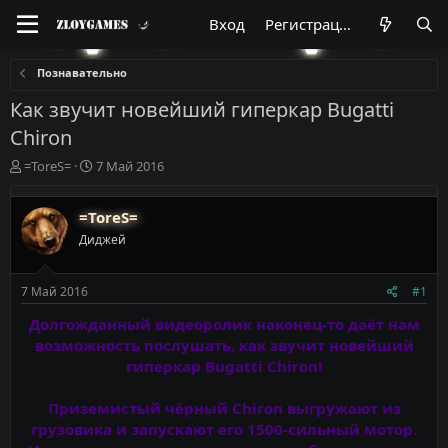
Вход
Регистрация
Познавательно
Как звучит новейший гиперкар Bugatti
Chiron
А
Д
=ToreS=
7 Май 2016
в
а
т
т
=ToreS=
о
а
р
н
Диджей
т
а
е
ч
м
а
7 Май 2016
#1
ы
л
Долгожданный видеоролик наконец-то даёт нам
а
возможность послушать, как звучит новейший
гиперкар Bugatti Chiron!
Приземистый чёрный Chiron выгружают из
грузовика и запускают его 1500-сильный мотор.