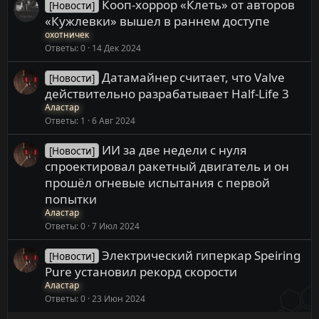
Кооп-хоррор «Клеть» от авторов
[Новости]
«Кужлевки» вышел в раннем доступе
охотничек
Ответы
0
14 Дек 2024
Датамайнер считает, что Valve
[Новости]
действительно разрабатывает Half-Life 3
Аластар
Ответы
1
6 Авг 2024
ИИ за две недели с нуля
[Новости]
спроектировал ракетный двигатель и он
прошёл огневые испытания с первой
попытки
Аластар
Ответы
0
7 Июл 2024
Электрический гиперкар Speiring
[Новости]
Pure установил рекорд скорости
Аластар
Ответы
0
23 Июн 2024