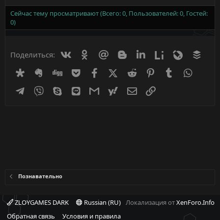
Сейчас тему просматривают (Всего: 0, Пользователей: 0, Гостей:
0)
Вконтакте
Одноклассники
Mail.ru
Blogger
Linkedin
Liveinternet
Livejournal
Buff
Поделиться:
Diaspora
Evernote
Digg
Getpocket
Facebook
X (Twitter)
Reddit
Pinterest
Tumblr
WhatsA
Telegram
Viber
Skype
Line
Gmail
yahoomail
Электронная почта
Ссылка
Познавательно
ZLOYGAMES DARK
Russian (RU)
Локализация от
XenForo.Info
Обратная связь
Условия и правила