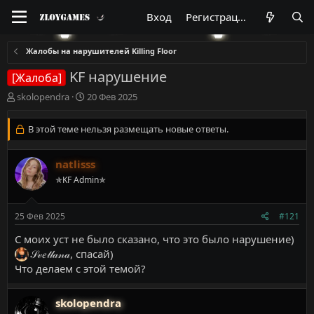
Вход
Регистрация
Жалобы на нарушителей Killing Floor
KF нарушение
[Жалоба]
А
Д
skolopendra
20 Фев 2025
в
а
т
т
В этой теме нельзя размещать новые ответы.
о
а
р
н
т
а
natlisss
е
ч
✯KF Admin✯
м
а
ы
л
а
25 Фев 2025
#121
С моих уст не было сказано, что это было нарушение)
𝒮𝓋𝑒𝓉𝓁𝒶𝓃𝒶
, спасай)
Что делаем с этой темой?
skolopendra