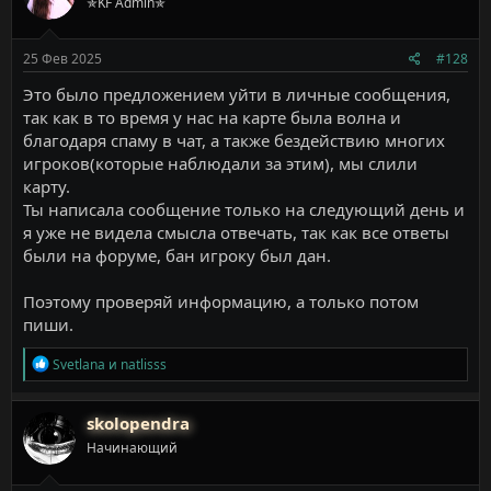
✯KF Admin✯
25 Фев 2025
#128
Это было предложением уйти в личные сообщения,
так как в то время у нас на карте была волна и
благодаря спаму в чат, а также бездействию многих
игроков(которые наблюдали за этим), мы слили
карту.
Ты написала сообщение только на следующий день и
я уже не видела смысла отвечать, так как все ответы
были на форуме, бан игроку был дан.
Поэтому проверяй информацию, а только потом
пиши.
Р
Svetlana
и
natlisss
е
а
к
skolopendra
ц
Начинающий
и
и
: