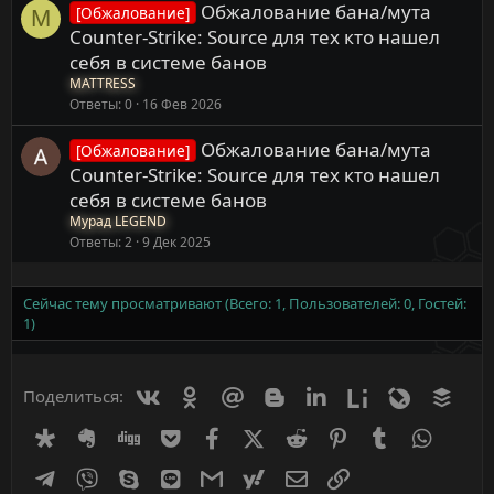
Обжалование бана/мута
[Обжалование]
M
Counter-Strike: Source для тех кто нашел
себя в системе банов
MATTRESS
Ответы
0
16 Фев 2026
Обжалование бана/мута
[Обжалование]
Counter-Strike: Source для тех кто нашел
себя в системе банов
Мурад LEGEND
Ответы
2
9 Дек 2025
Сейчас тему просматривают (Всего: 1, Пользователей: 0, Гостей:
1)
Вконтакте
Одноклассники
Mail.ru
Blogger
Linkedin
Liveinternet
Livejournal
Buff
Поделиться:
Diaspora
Evernote
Digg
Getpocket
Facebook
X (Twitter)
Reddit
Pinterest
Tumblr
WhatsA
Telegram
Viber
Skype
Line
Gmail
yahoomail
Электронная почта
Ссылка