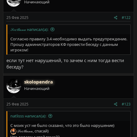
Начинающий
25 Фев 2025
#122
𝒮𝓋𝑒𝓉𝓁𝒶𝓃𝒶 написал(а):
Согласно правилу 3.4 необходимо выдать предупреждение.
Прошу администраторов КФ провести беседу с данным
игроком!
если тут нет нарушений, то зачем с ним тогда вести
беседу?
skolopendra
Начинающий
25 Фев 2025
#123
natlisss написал(а):
С моих уст не было сказано, что это было нарушение)
𝒮𝓋𝑒𝓉𝓁𝒶𝓃𝒶
, спасай)