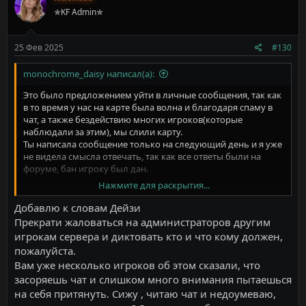
✯KF Admin✯
25 Фев 2025
#130
monochrome_daisy написал(а):
Это было предложением уйти в личные сообщения, так как
в то время у нас на карте была волна и благодаря спаму в
чат, а также бездействию многих игроков(которые
наблюдали за этим), мы слили карту.
Ты написала сообщение только на следующий день и я уже
не видела смысла отвечать, так как все ответы были на
форуме, бан игроку был дан.
Нажмите для раскрытия...
Поэтому проверяй информацию, а только потом пиши.
Добавлю к словам Дейзи
Прекрати жаловаться на администраторов другим
игрокам сервера и диктовать кто и что кому должен,
пожалуйста.
Вам уже несколько игроков об этом сказали, что
засоряешь чат и слишком много внимания пытаешься
на себя притянуть. Сижу , читаю чат и недоумеваю,