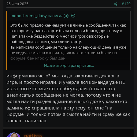
25 Фев 2025
#129
monochrome_daisy написал(а):
Это было предложением уйти в личные сообщения, так как
в то время у нас на карте была волна и благодаря спаму в
чат, а также бездействию многих игроков(которые
наблюдали за этим), мы слили карту.
Ты написала сообщение только на следующий день и я уже
не видела смысла отвечать, так как все ответы были на
форуме, бан игроку был дан.
Нажмите для раскрытия...
Поэтому проверяй информацию, а только потом пиши.
информацию чего? мы тогда закончили диллог в
игре, и просто играли. и умерла вся команда уже НЕ
из-за того что мы что-то обсуждали. (откат есть)
а написать я сообщение не могла, потому что я не
могла найти раздел админов в кф. я даже у какого-то
админа кф спрашивала на эту тему, он мне "на
форуме" и только потом я смогла найти и сразу же как
нашла - написала.
natlisss