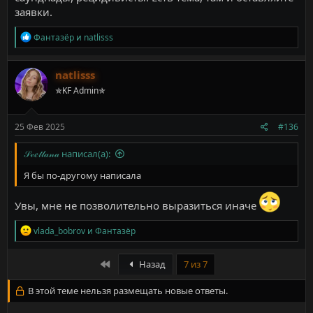
заявки.
Р
Фантазёр
и
natlisss
е
а
к
natlisss
ц
✯KF Admin✯
и
и
:
25 Фев 2025
#136
𝒮𝓋𝑒𝓉𝓁𝒶𝓃𝒶 написал(а):
Я бы по-другому написала
Увы, мне не позволительно выразиться иначе
Р
vlada_bobrov
и
Фантазёр
е
а
к
First
Назад
7 из 7
ц
и
В этой теме нельзя размещать новые ответы.
и
: