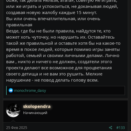
или же играть и успокоиться, не доканывая людей,
создавая новую жалобу каждые 15 минут.
Вы или очень впечатлительная, или очень
правильная
Везде, где бы не были правила, найдутся те, кто
может хоть чуточку, но нарушить их. Оставайтесь
такой же правильной и оставьте хотя бы на какое-то
время в покое людей, которые помимо игры заняты
работой, семьей и своими личными делами. Лично
вам , никто и ничего не должен, создатели этого
проекта делают все возможное для процветания
своего детища и не вам это рушить. Мелкие
нарушение - не повод делать голову всем.
Р
monochrome_daisy
е
а
к
skolopendra
ц
Начинающий
и
и
:
25 Фев 2025
#133