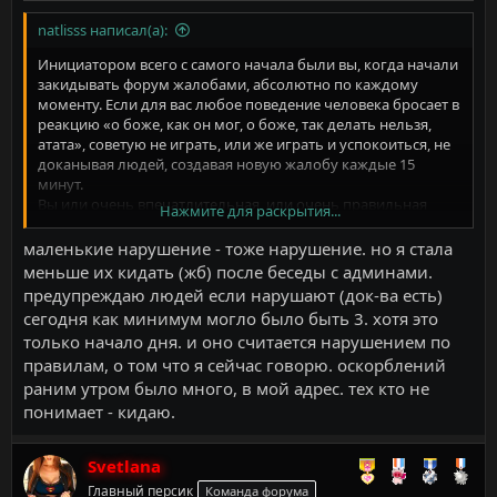
natlisss написал(а):
Инициатором всего с самого начала были вы, когда начали
закидывать форум жалобами, абсолютно по каждому
моменту. Если для вас любое поведение человека бросает в
реакцию «о боже, как он мог, о боже, так делать нельзя,
атата», советую не играть, или же играть и успокоиться, не
доканывая людей, создавая новую жалобу каждые 15
минут.
Вы или очень впечатлительная, или очень правильная
Нажмите для раскрытия...
Везде, где бы не были правила, найдутся те, кто может хоть
чуточку, но нарушить их. Оставайтесь такой же правильной
маленькие нарушение - тоже нарушение. но я стала
и оставьте хотя бы на какое-то время в покое людей,
меньше их кидать (жб) после беседы с админами.
которые помимо игры заняты работой, семьей и своими
предупреждаю людей если нарушают (док-ва есть)
личными делами. Лично вам , никто и ничего не должен,
сегодня как минимум могло было быть 3. хотя это
создатели этого проекта делают все возможное для
только начало дня. и оно считается нарушением по
процветания своего детища и не вам это рушить. Мелкие
правилам, о том что я сейчас говорю. оскорблений
нарушение - не повод делать голову всем.
раним утром было много, в мой адрес. тех кто не
понимает - кидаю.
Svetlana
Главный персик
Команда форума