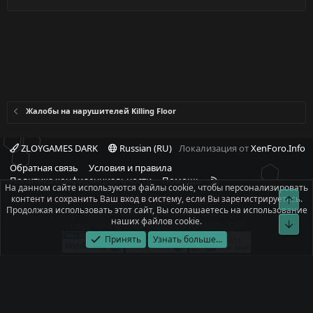
Жалобы на нарушителей Killing Floor
ZLOYGAMES DARK
Russian (RU)
Локализация от
XenForo.Info
Обратная связь
Условия и правила
R
Политика конфиденциальности
Помощь
На данном сайте используются файлы cookie, чтобы персонализировать
S
контент и сохранить Ваш вход в систему, если Вы зарегистрируетесь.
Свер
При полном или частичном использовании материалов сайта -
S
Продолжая использовать этот сайт, Вы соглашаетесь на использование
ссылка на источник обязательна!
наших файлов cookie.
Сниз
Copyright © 2008-2026, ZLOYGAMES.COM
Принять
Узнать больше...