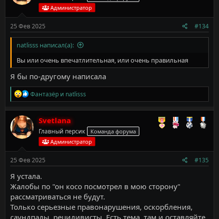
Администратор
25 Фев 2025
#134
natlisss написал(а):
Вы или очень впечатлительная, или очень правильная
Я бы по-другому написала
Р
Фантазёр
и
natlisss
е
а
к
Svetlana
ц
Главный персик
Команда форума
и
и
Администратор
:
25 Фев 2025
#135
Я устала.
Жалобы по "он косо посмотрел в мою сторону"
рассматриваться не будут.
Только серьезные правонарушения, оскорбления,
саундпады, рецидивисты. Есть тема, там и оставляйте