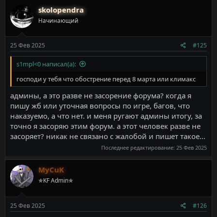
skolopendra
Начинающий
25 Фев 2025
#125
s1mpl<0 написал(а):
господи у тебя что обострение перед 8 марта или климакс
админы, а это разве не засорение форума? когда я
пишу жб или уточная вопросы по игре, багов, что
наказуемо, а что нет. и меня ругают админы итогу, за
точно я засоряю этим форум. а этот человек разве не
засоряет? никак не связано с жалобой и пишет такое...
Последнее редактирование:
25 Фев 2025
MyCuK
✯KF Admin✯
25 Фев 2025
#126