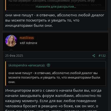
ты на сервере? Засорять сообщениями, усугубить игру
другим игрокам? Жаловаться на каждого человека, просто
Нажмите для раскрытия...
потому что ты играешь по правилам? Да, в твоих действиях
есть смысл, но настолько минимальный, что не
они мне пишут - я отвечаю, абсолютно любой диалог
разглядишь.
вы можете посмотреть и увидеть то, что
Играешь по правилам ? Ты умница, да бог чтобы все были
инициаторами были они.
такими как ты, а мы проследим)
natlisss
✯KF Admin✯
25 Фев 2025
#132
skolopendra написал(а):
они мне пишут - я отвечаю, абсолютно любой диалог вы
можете посмотреть и увидеть то, что инициаторами были
они.
Инициатором всего с самого начала были вы, когда
начали закидывать форум жалобами, абсолютно по
каждому моменту. Если для вас любое поведение
человека бросает в реакцию «о боже, как он мог, о
боже, так делать нельзя, атата», советую не играть,