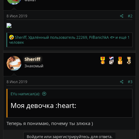
и
и
:
8 Июл 2019
#2
Р
Sheriff
,
Удалённый пользователь 22269
,
Pi®anichkA 🐟
и ещё 1
е
человек
а
к
ц
Sheriff
и
Знакомый
и
:
8 Июл 2019
#3
EYu написал(а):
Моя девочка :heart:
Теперь я понимаю, почему ты злюка )
Войдите или зарегистрируйтесь для ответа.