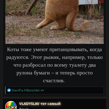
Коты тоже умеют пританцовывать, когда
радуются. Этот рыжик, например, только
что разбросал по всему туалету два
рулона бумаги – и теперь просто
счастлив.
Р
Sheriff
и
Pi®anichkA 🐟
е
а
к
VLADYSLAV тот самый
ц
Фанат