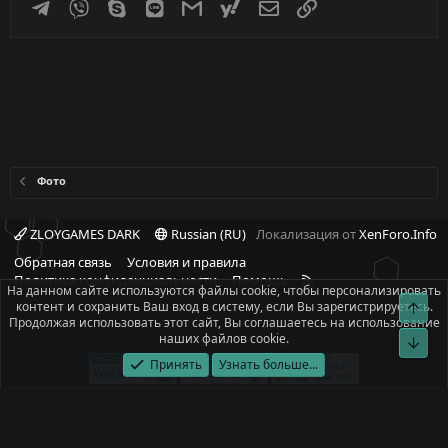
Telegram
Viber
Skype
Line
Gmail
yahoomail
Электронная почта
Ссылка
Фото
ZLOYGAMES DARK
Russian (RU)
Локализация от
XenForo.Info
Обратная связь
Условия и правила
R
Политика конфиденциальности
Помощь
На данном сайте используются файлы cookie, чтобы персонализировать
S
контент и сохранить Ваш вход в систему, если Вы зарегистрируетесь.
При полном или частичном использовании материалов сайта -
S
Продолжая использовать этот сайт, Вы соглашаетесь на использование
ссылка на источник обязательна!
наших файлов cookie.
Copyright © 2008-2026, ZLOYGAMES.COM
Принять
Узнать больше...