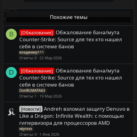
Похожие темы
Обжалование бана/мута
[Обжалование]
В
Counter-Strike: Source для тех кто нашел
себя в системе банов
владимир111
Ответы
0
22 Мар 2026
Обжалование бана/мута
[Обжалование]
D
Counter-Strike: Source для тех кто нашел
себя в системе банов
DonRUMATA63
Ответы
1
19 Мар 2026
Andreh взломал защиту Denuvo в
[Новости]
Like a Dragon: Infinite Wealth: с помощью
гипервизора для процессоров AMD
wiyrexx
Ответы
0
1 Фев 2026