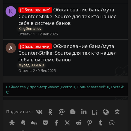
Обжалование бана/мута
[Обжалование]
K
Counter-Strike: Source для тех кто нашел
себя в системе банов
KingDemanov
Ответы
1
12 Дек 2025
Обжалование бана/мута
[Обжалование]
Counter-Strike: Source для тех кто нашел
себя в системе банов
Мурад LEGEND
Ответы
2
9 Дек 2025
Сейчас тему просматривают (Всего: 0, Пользователей: 0, Гостей:
0)
Вконтакте
Одноклассники
Mail.ru
Blogger
Linkedin
Liveinternet
Livejournal
Buff
Поделиться:
Diaspora
Evernote
Digg
Getpocket
Facebook
X (Twitter)
Reddit
Pinterest
Tumblr
WhatsA