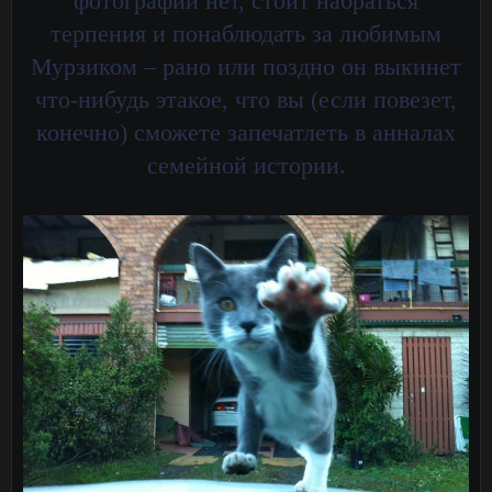
фотографий нет, стоит набраться
терпения и понаблюдать за любимым
Мурзиком – рано или поздно он выкинет
что-нибудь этакое, что вы (если повезет,
конечно) сможете запечатлеть в анналах
семейной истории.