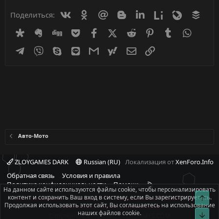
Вконтакте
Одноклассники
Mail.ru
Blogger
Linkedin
Liveinternet
Livejournal
Buff
Поделиться:
Diaspora
Evernote
Digg
Getpocket
Facebook
X (Twitter)
Reddit
Pinterest
Tumblr
WhatsA
Telegram
Viber
Skype
Line
Gmail
yahoomail
Электронная почта
Ссылка
Авто-Мото
ZLOYGAMES DARK
Russian (RU)
Локализация от
XenForo.Info
Обратная связь
Условия и правила
R
Политика конфиденциальности
Помощь
На данном сайте используются файлы cookie, чтобы персонализировать
S
контент и сохранить Ваш вход в систему, если Вы зарегистрируетесь.
Свер
При полном или частичном использовании материалов сайта -
S
Продолжая использовать этот сайт, Вы соглашаетесь на использование
ссылка на источник обязательна!
наших файлов cookie.
Сниз
Copyright © 2008-2026, ZLOYGAMES.COM