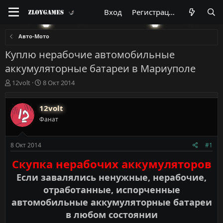
Вход
Регистрация
Авто-Мото
Куплю нерабочие автомобильные
аккумуляторные батареи в Мариуполе
А
Д
12volt
8 Окт 2014
в
а
т
т
12volt
о
а
р
н
Фанат
т
а
е
ч
м
а
8 Окт 2014
#1
ы
л
Скупка нерабочих аккумуляторов
а
Если завалялись ненужные, нерабочие,
отработанные, испорченные
автомобильные аккумуляторные батареи
в любом состоянии