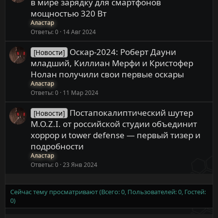
в мире зарядку для смартфонов
мощностью 320 Вт
Аластар
Ответы
0
14 Авг 2024
Оскар-2024: Роберт Дауни
[Новости]
младший, Киллиан Мерфи и Кристофер
Нолан получили свои первые оскары
Аластар
Ответы
0
11 Мар 2024
Постапокалиптический шутер
[Новости]
M.O.Z.I. от российской студии объединит
хоррор и tower defense — первый тизер и
подробности
Аластар
Ответы
0
23 Янв 2024
Сейчас тему просматривают (Всего: 0, Пользователей: 0, Гостей:
0)