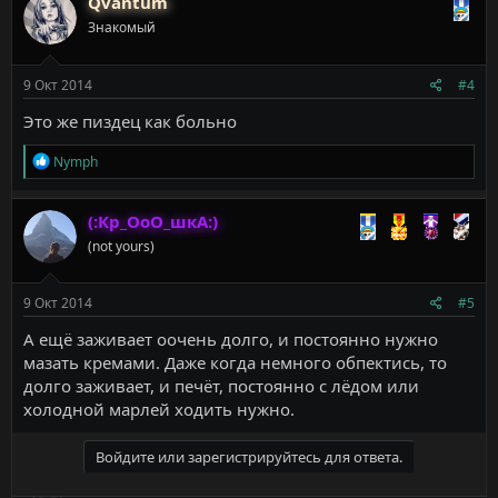
Qvantum
ц
Знакомый
и
и
:
9 Окт 2014
#4
Это же пиздец как больно
Р
Nymph
е
а
к
(:Кр_ОоО_шкА:)
ц
(not yours)
и
и
:
9 Окт 2014
#5
А ещё заживает оочень долго, и постоянно нужно
мазать кремами. Даже когда немного обпектись, то
долго заживает, и печёт, постоянно с лёдом или
холодной марлей ходить нужно.
Войдите или зарегистрируйтесь для ответа.