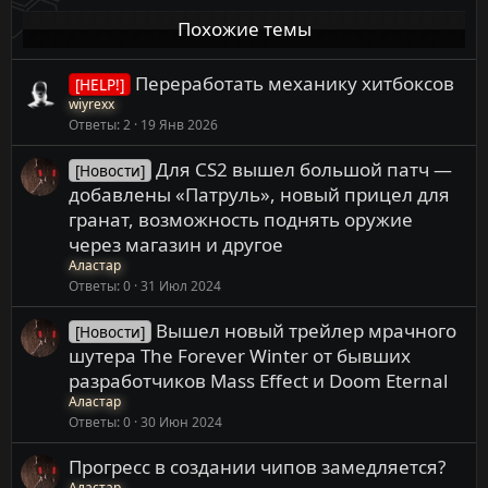
Похожие темы
Переработать механику хитбоксов
[HELP!]
wiyrexx
Ответы
2
19 Янв 2026
Для CS2 вышел большой патч —
[Новости]
добавлены «Патруль», новый прицел для
гранат, возможность поднять оружие
через магазин и другое
Аластар
Ответы
0
31 Июл 2024
Вышел новый трейлер мрачного
[Новости]
шутера The Forever Winter от бывших
разработчиков Mass Effect и Doom Eternal
Аластар
Ответы
0
30 Июн 2024
Прогресс в создании чипов замедляется?
Аластар