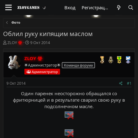
Вход
Регистрация
Фото
Облил руку кипящим маслом
А
Д
ZLOY
9 Окт 2014
в
а
т
т
ZLOY
о
а
р
н
🌟Администратор🌟
Команда форума
т
а
Администратор
е
ч
м
а
9 Окт 2014
#1
ы
л
а
Один паренек неосторожно обращался со
фритюрницей и в результате сварил свою руку в
подсолнечном масле.