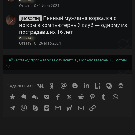
Ответы
0
1 Июн 2024
Пьяный мужчина ворвался с
[Новости]
ножом в компьютерный клуб — одному из
пострадавших 16 лет
Аластар
Ответы
0
26 Мар 2024
Сейчас тему просматривают (Всего: 0, Пользователей: 0, Гостей:
0)
Вконтакте
Одноклассники
Mail.ru
Blogger
Linkedin
Liveinternet
Livejournal
Buff
Поделиться:
Diaspora
Evernote
Digg
Getpocket
Facebook
X (Twitter)
Reddit
Pinterest
Tumblr
WhatsA
Telegram
Viber
Skype
Line
Gmail
yahoomail
Электронная почта
Ссылка