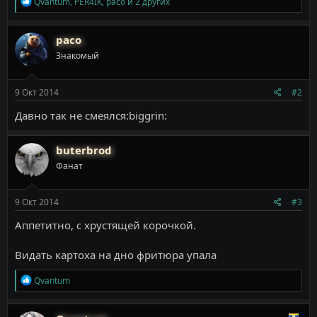
Р
Qvantum
,
PER4IK
,
paco
и 2 других
е
а
к
paco
ц
Знакомый
и
и
:
9 Окт 2014
#2
Давно так не смеялся:biggrin:
buterbrod
Фанат
9 Окт 2014
#3
Аппетитно, с хрустящей корочкой.
Видать картоха на дно фритюра упала
Р
Qvantum
е
а
к