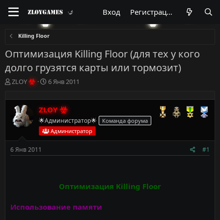
Вход
Регистрация
Killing Floor
Оптимизация Killing Floor (для тех у кого
долго грузятся карты или тормозит)
А
Д
ZLOY
6 Янв 2011
в
а
т
т
о
а
ZLOY
р
н
🌟Администратор🌟
Команда форума
т
а
Администратор
е
ч
м
а
6 Янв 2011
#1
ы
л
а
Оптимизация Killing Floor
Использование памяти