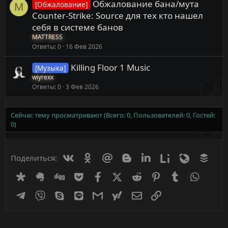
Обжалование бана/мута
[Обжалование]
M
Counter-Strike: Source для тех кто нашел
себя в системе банов
MATTRESS
Ответы
0
16 Фев 2026
Killing Floor 1 Music
[Музыка]
wiyrexx
Ответы
0
3 Фев 2026
Сейчас тему просматривают (Всего: 0, Пользователей: 0, Гостей:
0)
Вконтакте
Одноклассники
Mail.ru
Blogger
Linkedin
Liveinternet
Livejournal
Buff
Поделиться:
Diaspora
Evernote
Digg
Getpocket
Facebook
X (Twitter)
Reddit
Pinterest
Tumblr
WhatsA
Telegram
Viber
Skype
Line
Gmail
yahoomail
Электронная почта
Ссылка