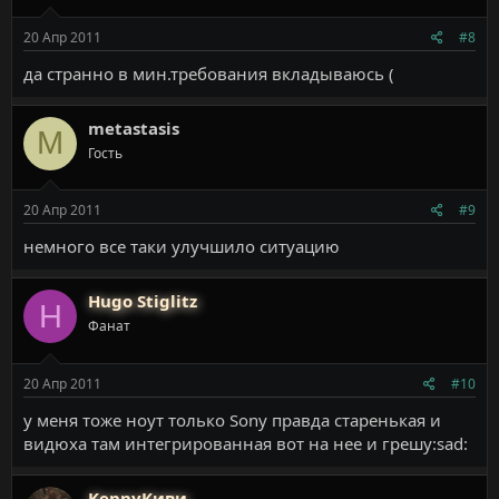
20 Апр 2011
#8
да странно в мин.требования вкладываюсь (
metastasis
M
Гость
20 Апр 2011
#9
немного все таки улучшило ситуацию
Hugo Stiglitz
H
Фанат
20 Апр 2011
#10
у меня тоже ноут только Sony правда старенькая и
видюха там интегрированная вот на нее и грешу:sad:
KennyКиви