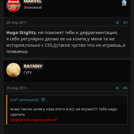
MARVEL
Знакомый
20 Апр 2011
#5
Hugo Stiglitz
, не поможет тебе и дефрагментация,
я себе регулярно делаю ее на компе,у меня та же
история,только с СSS,(((такое чуство что не играешь,а
плаваешь
RA1NNY
ГУРУ
20 Апр 2011
#6
GuF написал(а):
знаю такою шнягу изза этого в ксс не играю!!!! тебе надо
сделать
Дефрагментацию диска!!