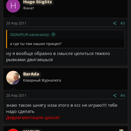
Hugo Stiglitz
H
Фанат
20 Апр 2011
#3
SIGNATUR написал(а):
а где ты там нашел прицел?
ну я вообще образно в смысле целиться тяжело
рывками двигаешься
BarAda
Коварный Журналюга
20 Апр 2011
#4
знаю такою шнягу изза этого в ксс не играю!!!! тебе
надо сделать
Дефрагментацию диска!!