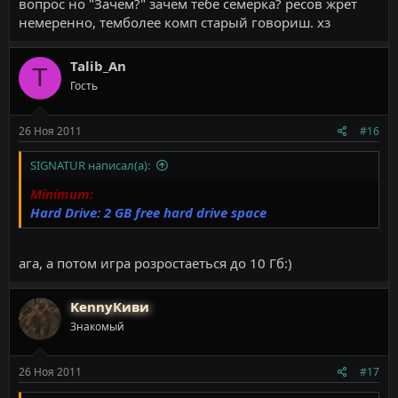
вопрос но "Зачем?" зачем тебе семерка? ресов жрет
немеренно, темболее комп старый говориш. хз
Talib_An
T
Гость
26 Ноя 2011
#16
SIGNATUR написал(а):
Minimum:
Hard Drive: 2 GB free hard drive space
ага, а потом игра розростаеться до 10 Гб:)
KennyКиви
Знакомый
26 Ноя 2011
#17