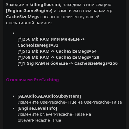
Заходим в
killingfloor.ini,
находим в нём секцию
[Engine.GameEngine]
и заменяем в нём параметр
CacheSizeMegs
согласно количеству вашей
оперативной памяти:
[*]256 Mb RAM или меньше ->
CacheSizeMegs=32
[*]512 Mb RAM -> CacheSizeMegs=64
[*]768 Mb RAM -> CacheSizeMegs=128
[*]1 Gig RAM и больше -> CacheSizeMegs=256
Отключаем PreCaching
[ALAudio.ALAudioSubsystem]
Измените UsePrecache=True на UsePrecache=False
[Engine.LevelInfo]
Измените bNeverPrecache=False на
bNeverPrecache=True