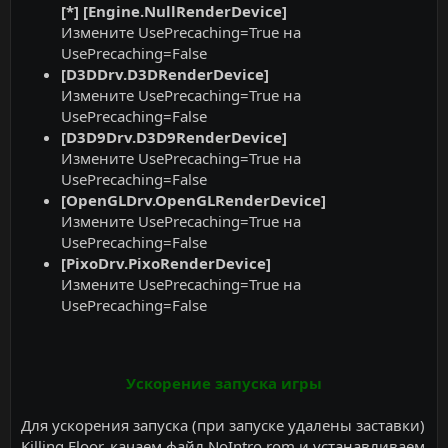
[*] [Engine.NullRenderDevice]
Измените UsePrecaching=True на
UsePrecaching=False
[D3DDrv.D3DRenderDevice]
Измените UsePrecaching=True на
UsePrecaching=False
[D3D9Drv.D3D9RenderDevice]
Измените UsePrecaching=True на
UsePrecaching=False
[OpenGLDrv.OpenGLRenderDevice]
Измените UsePrecaching=True на
UsePrecaching=False
[PixoDrv.PixoRenderDevice]
Измените UsePrecaching=True на
UsePrecaching=False
Ускорение запуска игры
Для ускорения запуска (при запуске удалены заставки)
Killing Floor, качаем файл NoIntro.rom и устанавливаем