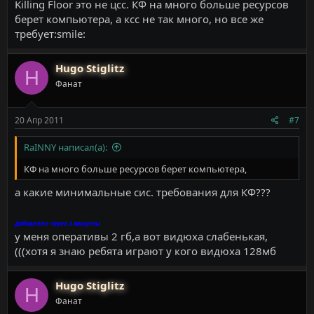
Killing Floor это не цсс. КФ на много больше ресурсов
берет компьютера, а ксс не так много, но все же
требует:smile:
Hugo Stiglitz
H
Фанат
20 Апр 2011
#7
RaINNY написал(а):
КФ на много больше ресурсов берет компьютера,
а какие минимальные сис. требования для КФ???
Добавлено через 3 минуты
у меня оперативы 2 гб,а вот видюха слабенькая,
(((хотя я знаю ребята играют у кого видюха 128мб
Hugo Stiglitz
H
Фанат