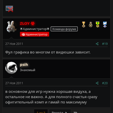
ZLOY
🌟Администратор🌟
Команда форума
Администратор
27 Ноя 2011
#19
Фул графика во многом от видюшки зависит.
psih
Знакомый
27 Ноя 2011
#20
в основном для игр нужна хорошая видуха, а
остальное не важно. А для полного счастья сразу
офигительный комп и гамай по максимуму
Last
1 из 3
Вперёд