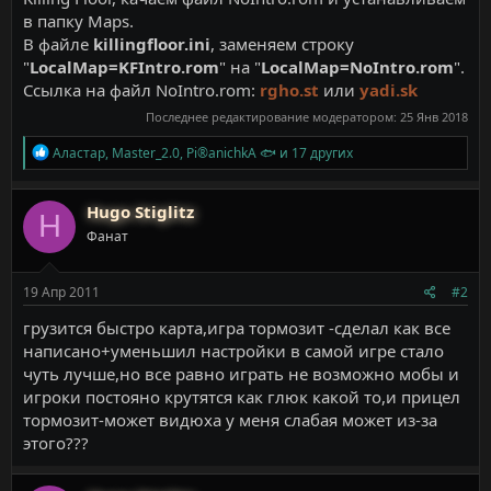
в папку Maps.
В файле
killingfloor.ini
, заменяем строку
"
LocalMap=KFIntro.rom
" на "
LocalMap=NoIntro.rom
".
Ссылка на файл NoIntro.rom:
rgho.st
или
yadi.sk
Последнее редактирование модератором:
25 Янв 2018
Р
Аластар
,
Master_2.0
,
Pi®anichkA 🐟
и 17 других
е
а
к
Hugo Stiglitz
H
ц
Фанат
и
и
:
19 Апр 2011
#2
грузится быстро карта,игра тормозит -сделал как все
написано+уменьшил настройки в самой игре стало
чуть лучше,но все равно играть не возможно мобы и
игроки постояно крутятся как глюк какой то,и прицел
тормозит-может видюха у меня слабая может из-за
этого???