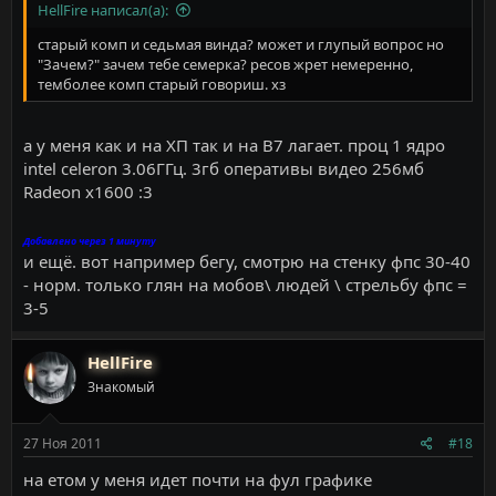
HellFire написал(а):
старый комп и седьмая винда? может и глупый вопрос но
"Зачем?" зачем тебе семерка? ресов жрет немеренно,
темболее комп старый говориш. хз
а у меня как и на ХП так и на В7 лагает. проц 1 ядро
intel celeron 3.06ГГц. 3гб оперативы видео 256мб
Radeon x1600 :3
Добавлено через 1 минуту
и ещё. вот например бегу, смотрю на стенку фпс 30-40
- норм. только глян на мобов\ людей \ стрельбу фпс =
3-5
HellFire
Знакомый
27 Ноя 2011
#18
на етом у меня идет почти на фул графике