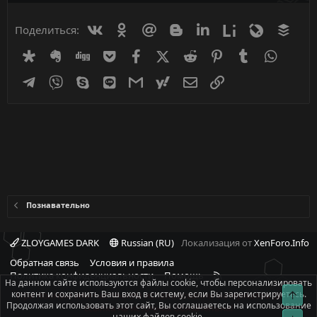
Вконтакте
Одноклассники
Mail.ru
Blogger
Linkedin
Liveinternet
Livejournal
Buff
Поделиться:
Diaspora
Evernote
Digg
Getpocket
Facebook
X (Twitter)
Reddit
Pinterest
Tumblr
WhatsA
Telegram
Viber
Skype
Line
Gmail
yahoomail
Электронная почта
Ссылка
Познавательно
ZLOYGAMES DARK
Russian (RU)
Локализация от
XenForo.Info
Обратная связь
Условия и правила
R
Политика конфиденциальности
Помощь
На данном сайте используются файлы cookie, чтобы персонализировать
S
контент и сохранить Ваш вход в систему, если Вы зарегистрируетесь.
Свер
При полном или частичном использовании материалов сайта -
S
Продолжая использовать этот сайт, Вы соглашаетесь на использование
ссылка на источник обязательна!
наших файлов cookie.