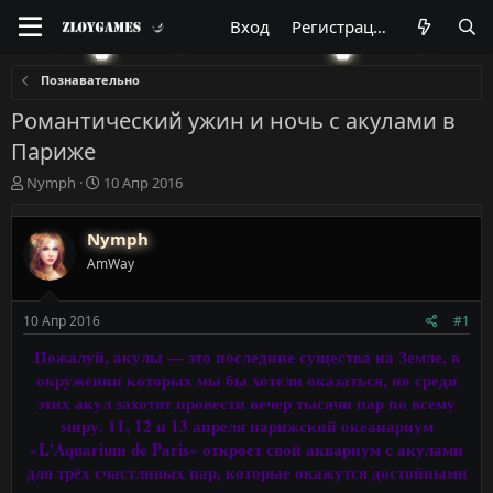
Вход
Регистрация
Познавательно
Романтический ужин и ночь с акулами в
Париже
А
Д
Nymph
10 Апр 2016
в
а
т
т
Nymph
о
а
р
н
AmWay
т
а
е
ч
м
а
10 Апр 2016
#1
ы
л
Пожалуй, акулы — это последние существа на Земле, в
а
окружении которых мы бы хотели оказаться, но среди
этих акул захотят провести вечер тысячи пар по всему
миру. 11, 12 и 13 апреля парижский океанариум
«L'Aquarium de Paris» откроет свой аквариум с акулами
для трёх счастливых пар, которые окажутся достойными