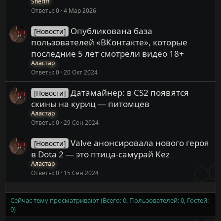
Sheriff
Ответы
0
4 Мар 2026
Опубликована база
[Новости]
пользователей «ВКонтакте», которые
последние 5 лет смотрели видео 18+
Аластар
Ответы
0
20 Окт 2024
Датамайнер: в CS2 появятся
[Новости]
скины на куриц — питомцев
Аластар
Ответы
0
29 Сен 2024
Valve анонсировала нового героя
[Новости]
в Dota 2 — это птица-самурай Kez
Аластар
Ответы
0
15 Сен 2024
Сейчас тему просматривают (Всего: 0, Пользователей: 0, Гостей:
0)