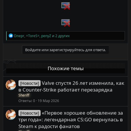
Р
Dnepr
,
=ToreS=
,
penyZ
и 2 других
е
а
к
Войдите или зарегистрируйтесь для ответа.
ц
и
и
Похожие темы
:
Valve спустя 26 лет изменила, как
[Новости]
в Counter-Strike работает перезарядка
Sheriff
Ответы
0
19 Мар 2026
«Первое хорошее обновление за
[Новости]
три года»: легендарная CS:GO вернулась в
Steam к радости фанатов