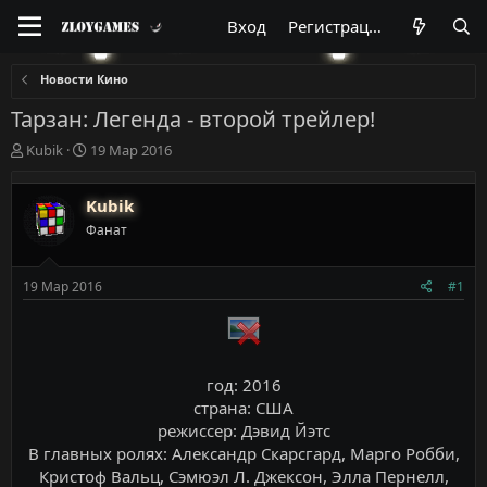
Вход
Регистрация
Новости Кино
Тарзан: Легенда - второй трейлер!
А
Д
Kubik
19 Мар 2016
в
а
т
т
Kubik
о
а
р
н
Фанат
т
а
е
ч
м
а
19 Мар 2016
#1
ы
л
а
год: 2016
страна: США
режиссер: Дэвид Йэтс
В главных ролях: Александр Скарсгард, Марго Робби,
Кристоф Вальц, Сэмюэл Л. Джексон, Элла Пернелл,