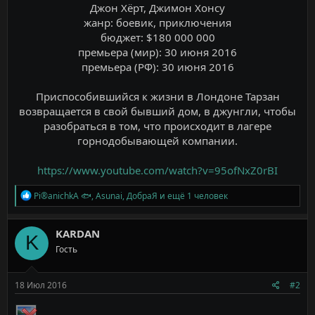
Джон Хёрт, Джимон Хонсу
жанр: боевик, приключения
бюджет: $180 000 000
премьера (мир): 30 июня 2016
премьера (РФ): 30 июня 2016
Приспособившийся к жизни в Лондоне Тарзан
возвращается в свой бывший дом, в джунгли, чтобы
разобраться в том, что происходит в лагере
горнодобывающей компании.
https://www.youtube.com/watch?v=95ofNxZ0rBI
Р
Pi®anichkA 🐟
,
Asunai
,
ДобраЯ
и ещё 1 человек
е
а
к
KARDAN
K
ц
Гость
и
и
:
18 Июл 2016
#2