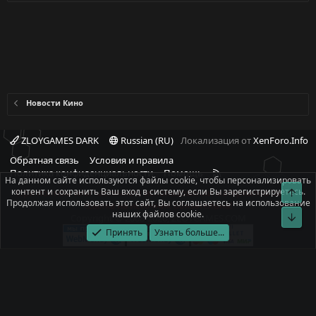
Новости Кино
ZLOYGAMES DARK
Russian (RU)
Локализация от
XenForo.Info
Обратная связь
Условия и правила
R
Политика конфиденциальности
Помощь
На данном сайте используются файлы cookie, чтобы персонализировать
S
контент и сохранить Ваш вход в систему, если Вы зарегистрируетесь.
Свер
При полном или частичном использовании материалов сайта -
S
Продолжая использовать этот сайт, Вы соглашаетесь на использование
ссылка на источник обязательна!
наших файлов cookie.
Сниз
Copyright © 2008-2026, ZLOYGAMES.COM
Принять
Узнать больше...