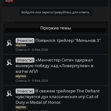
Войдите или зарегистрируйтесь для ответа.
Похожие темы
Появился трейлер "Миньнов 3"
[Новости]
wiyrexx
Ответы
0
9 Фев 2026
«Манчестер Сити» одержал
[Новости]
волевую победу над «Ливерпулем» в
матче АПЛ
wiyrexx
Ответы
0
9 Фев 2026
В свежем трейлере The Defiant
[Новости]
чувствуется дух классических игр Call of
Duty и Medal of Honor.
wiyrexx