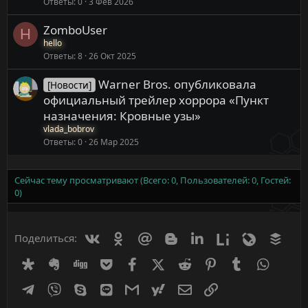
Ответы
0
3 Фев 2026
ZomboUser
H
hello
Ответы
8
26 Окт 2025
Warner Bros. опубликовала
[Новости]
официальный трейлер хоррора «Пункт
назначения: Кровные узы»
vlada_bobrov
Ответы
0
26 Мар 2025
Сейчас тему просматривают (Всего: 0, Пользователей: 0, Гостей:
0)
Вконтакте
Одноклассники
Mail.ru
Blogger
Linkedin
Liveinternet
Livejournal
Buff
Поделиться:
Diaspora
Evernote
Digg
Getpocket
Facebook
X (Twitter)
Reddit
Pinterest
Tumblr
WhatsA
Telegram
Viber
Skype
Line
Gmail
yahoomail
Электронная почта
Ссылка