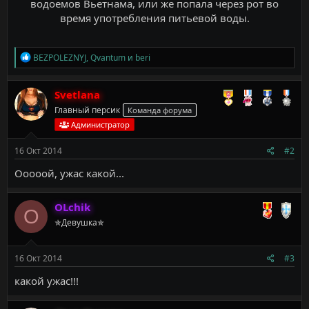
водоемов Вьетнама, или же попала через рот во
время употребления питьевой воды.
Р
BEZPOLEZNYJ
,
Qvantum
и
beri
е
а
к
Svetlana
ц
Главный персик
Команда форума
и
и
Администратор
:
16 Окт 2014
#2
Ооооой, ужас какой...
OLchik
O
✯Девушка✯
16 Окт 2014
#3
какой ужас!!!