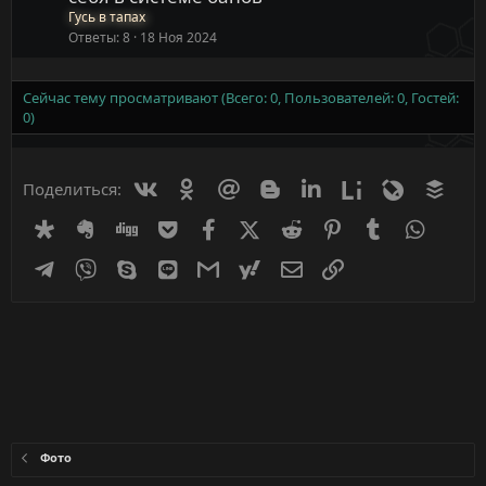
Гусь в тапах
Ответы
8
18 Ноя 2024
Сейчас тему просматривают (Всего: 0, Пользователей: 0, Гостей:
0)
Вконтакте
Одноклассники
Mail.ru
Blogger
Linkedin
Liveinternet
Livejournal
Buff
Поделиться:
Diaspora
Evernote
Digg
Getpocket
Facebook
X (Twitter)
Reddit
Pinterest
Tumblr
WhatsA
Telegram
Viber
Skype
Line
Gmail
yahoomail
Электронная почта
Ссылка
Фото