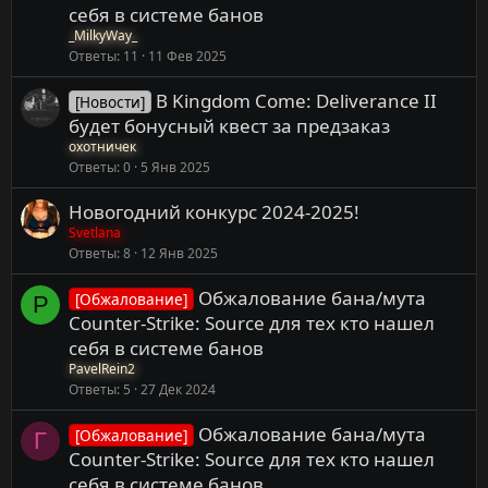
себя в системе банов
_MilkyWay_
Ответы
11
11 Фев 2025
В Kingdom Come: Deliverance II
[Новости]
будет бонусный квест за предзаказ
охотничек
Ответы
0
5 Янв 2025
Новогодний конкурс 2024-2025!
Svetlana
Ответы
8
12 Янв 2025
Обжалование бана/мута
[Обжалование]
P
Counter-Strike: Source для тех кто нашел
себя в системе банов
PavelRein2
Ответы
5
27 Дек 2024
Обжалование бана/мута
[Обжалование]
Г
Counter-Strike: Source для тех кто нашел
себя в системе банов