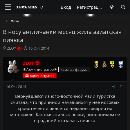
Вход
Регистрация
Фото
В носу англичанки месяц жила азиатская
пиявка
А
Д
ZLOY
16 Окт 2014
в
а
т
т
ZLOY
о
а
р
н
🌟Администратор🌟
Команда форума
т
а
Администратор
е
ч
м
а
16 Окт 2014
#1
ы
л
а
Вернувшаяся из юго-восточной Азии туристка
считала, что причиной начавшихся у нее носовых
кровотечений является недавняя авария на
мотоцикле. Как выяснилось позже, виновником ее
страданий оказалась пиявка.