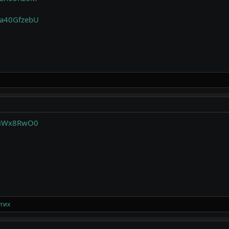
Va40GfzebU
xFiWx8RwO0
угих