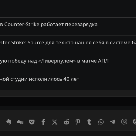
 в Counter-Strike работает перезарядка
r-Strike: Source для тех кто нашел себя в системе 
ую победу над «Ливерпулем» в матче АПЛ
рной студии исполнилось 40 лет
er
Diaspora
Evernote
Digg
Getpocket
Facebook
X (Twitter)
Reddit
Pinterest
Tumblr
WhatsApp
Telegram
Vib