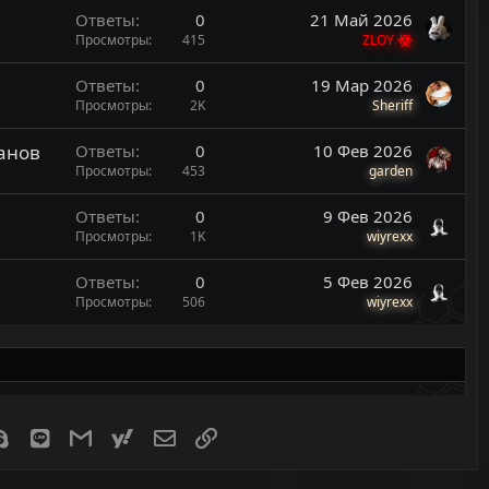
Ответы
0
21 Май 2026
Просмотры
415
ZLOY
Ответы
0
19 Мар 2026
Просмотры
2K
Sheriff
банов
Ответы
0
10 Фев 2026
Просмотры
453
garden
Ответы
0
9 Фев 2026
Просмотры
1K
wiyrexx
Ответы
0
5 Фев 2026
Просмотры
506
wiyrexx
er
Skype
Line
Gmail
yahoomail
Электронная почта
Ссылка