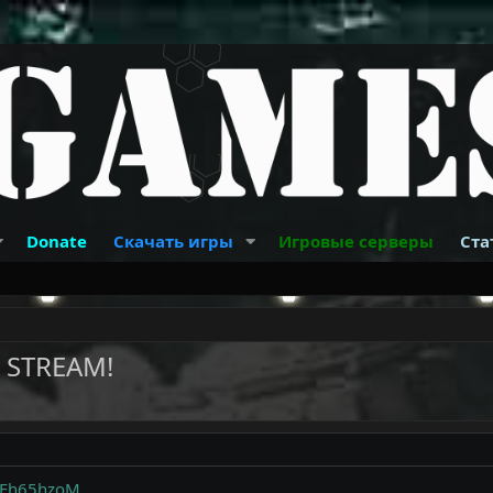
Donate
Скачать игры
Игровые серверы
Ста
 STREAM!
6Eh65hzoM