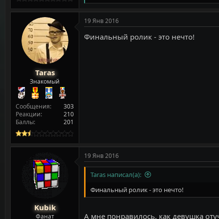
е
а
к
19 Янв 2016
ц
и
Финальный ролик - это нечто!
и
:
Taras
Знакомый
Сообщения
303
Реакции
210
Баллы
201
19 Янв 2016
Taras написал(а):
Финальный ролик - это нечто!
Kubik
А мне понравилось, как девушка отуч
Фанат