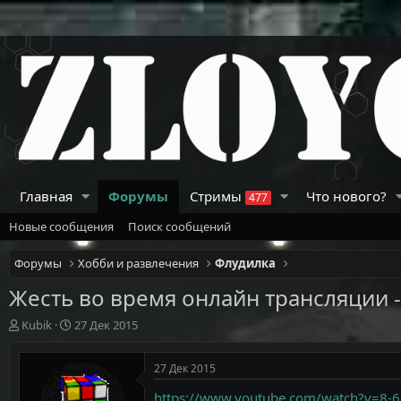
Главная
Форумы
Стримы
Что нового?
477
Новые сообщения
Поиск сообщений
Форумы
Хобби и развлечения
Флудилка
Жесть во время онлайн трансляции -
А
Д
Kubik
27 Дек 2015
в
а
т
т
27 Дек 2015
о
а
р
н
https://www.youtube.com/watch?v=8-