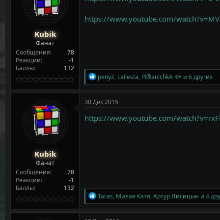
т
а
е
ч
https://www.youtube.com/watch?v=M
м
а
ы
л
Kubik
а
Фанат
Сообщения
78
Реакции
-1
Баллы
132
Р
penyZ
,
LaFesta
,
Pi®anichkA 🐟
и 6 других
е
а
к
30 Дек 2015
ц
и
https://www.youtube.com/watch?v=r
и
:
Kubik
Фанат
Сообщения
78
Реакции
-1
Баллы
132
Р
Taras
,
Милая Катя
,
Артур Лисицын
и 4 др
е
а
к