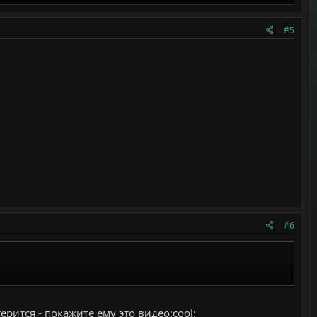
#5
#6
рится - покажите ему это видео:cool: