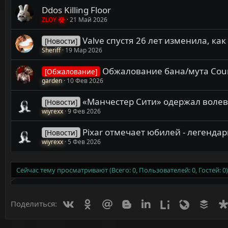
Ddos Killing Floor
ZLOY
21 Май 2026
Valve спустя 26 лет изменила, как
[Новости]
Sheriff
19 Мар 2026
Обжалование бана/мута Counte
[Обжалование]
garden
10 Фев 2026
«Манчестер Сити» одержал волев
[Новости]
wiyrexx
9 Фев 2026
Pixar отмечает юбилей - легенда
[Новости]
wiyrexx
5 Фев 2026
Сейчас тему просматривают (Всего: 0, Пользователей: 0, Гостей: 0)
Вконтакте
Одноклассники
Mail.ru
Blogger
Linkedin
Liveinternet
Livejournal
Buff
Поделиться: