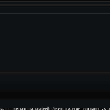
ала парня материться:teeth: Девчонки, если ваш парень мате