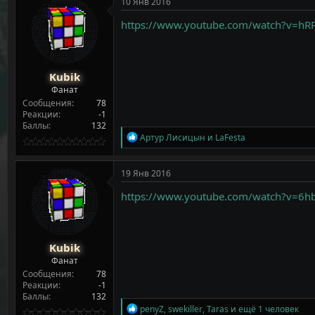
10 Янв 2016
ц
и
https://www.youtube.com/watch?v=hR
и
:
Kubik
Фанат
Сообщения
78
Реакции
-1
Баллы
132
Р
Артур Лисицын
и
LaFesta
е
а
к
19 Янв 2016
ц
и
https://www.youtube.com/watch?v=6h
и
:
Kubik
Фанат
Сообщения
78
Реакции
-1
Баллы
132
Р
penyZ
,
swekiller
,
Taras
и ещё 1 человек