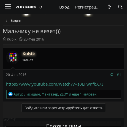
Вход
Регистрация
Видео
Мальчику не везет)))
А
Д
Kubik
20 Фев 2016
в
а
т
т
Kubik
о
а
р
н
Фанат
т
а
е
ч
м
а
20 Фев 2016
#1
ы
л
https://www.youtube.com/watch?v=s0EFwnfbX7I
а
Р
Артур Лисицын
,
Фантазёр
,
ZLOY
и ещё 1 человек
е
а
к
Войдите или зарегистрируйтесь для ответа.
ц
и
и
Похожие темы
: