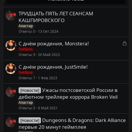
ТРИДЦАТЬ ПЯТЬ ЛЕТ СЕАНСАМ
КАШПИРОВСКОГО
Аластар
Ответы
0
13 Окт 2024
З
С днём рождения, Monstera!
а
Svetlana
Ответы
9
20 Май 2023
к
р
С днём рождения, JustSmile!
ы
Svetlana
т
Ответы
7
1 Фев 2023
а
Ужасы постсоветской России в
[Новости]
дебютном трейлере хоррора Broken Veil
Аластар
Ответы
0
6 Май 2021
Dungeons & Dragons: Dark Alliance
[Новости]
первые 20 минут геймплея