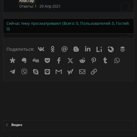
Аластар
Ответы
1
29 Апр 2021
Сейчас тему просматривают (Всего: 0, Пользователей: 0, Гостей:
0)
Вконтакте
Одноклассники
Mail.ru
Blogger
Linkedin
Liveinternet
Livejournal
Buff
Поделиться:
Diaspora
Evernote
Digg
Getpocket
Facebook
X (Twitter)
Reddit
Pinterest
Tumblr
WhatsA
Telegram
Viber
Skype
Line
Gmail
yahoomail
Электронная почта
Ссылка
Видео