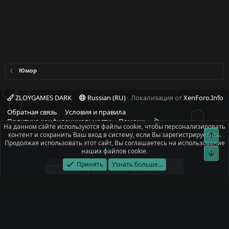
Юмор
ZLOYGAMES DARK
Russian (RU)
Локализация от
XenForo.Info
Обратная связь
Условия и правила
R
Политика конфиденциальности
Помощь
На данном сайте используются файлы cookie, чтобы персонализировать
S
контент и сохранить Ваш вход в систему, если Вы зарегистрируетесь.
Свер
При полном или частичном использовании материалов сайта -
S
Продолжая использовать этот сайт, Вы соглашаетесь на использование
ссылка на источник обязательна!
наших файлов cookie.
Сниз
Copyright © 2008-2026, ZLOYGAMES.COM
Принять
Узнать больше...