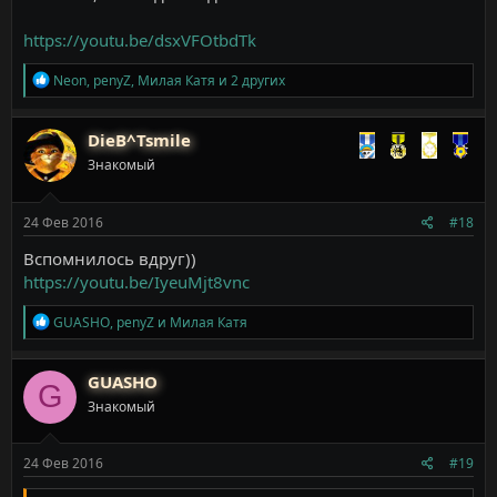
https://youtu.be/dsxVFOtbdTk
Р
Neon
,
penyZ
,
Милая Катя
и 2 других
е
а
к
DieB^Tsmile
ц
Знакомый
и
и
:
24 Фев 2016
#18
Вспомнилось вдруг))
https://youtu.be/IyeuMjt8vnc
Р
GUASHO
,
penyZ
и
Милая Катя
е
а
к
GUASHO
G
ц
Знакомый
и
и
:
24 Фев 2016
#19