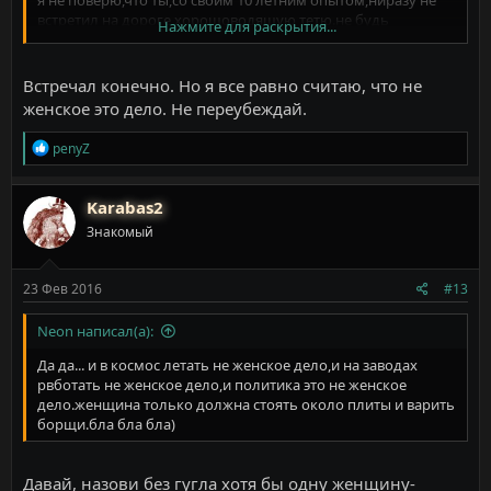
встретил на дороге хорошоводящую тетю.не будь
Нажмите для раскрытия...
мизигонистом)
Встречал конечно. Но я все равно считаю, что не
женское это дело. Не переубеждай.
Р
penyZ
е
а
к
Karabas2
ц
Знакомый
и
и
:
23 Фев 2016
#13
Neon написал(а):
Да да... и в космос летать не женское дело,и на заводах
рвботать не женское дело,и политика это не женское
дело.женщина только должна стоять около плиты и варить
борщи.бла бла бла)
Давай, назови без гугла хотя бы одну женщину-