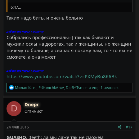
6:47...
Таких надо бить, и очень больно
Добавлено через 1 минуту
Собрались профессионалы=) так как бывают и
мужики ослы на дорогах, так и женщины, но женщин
почему то больше, а сейчас я покажу вам, то что вы не
сможете, а она может
Добавлено через 1 минуту
https://www.youtube.com/watch?v=PXMyBu866Bk
Р
Милая Катя
,
Pi®anichkA 🐟
,
DieB^Tsmile
и ещё 1 человек
е
а
к
Dnepr
D
ц
Оптимист
и
и
:
24 Фев 2016
#17
GUASHO
, :teeth: да мы даже так не сможем: