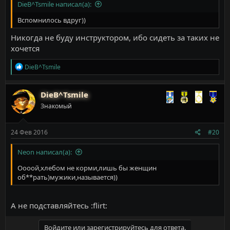
DieB^Tsmile написал(а):
Вспомнилось вдруг))
Никогда не буду инструктором, ибо сидеть за таких не
хочется
Р
DieB^Tsmile
е
а
к
DieB^Tsmile
ц
Знакомый
и
и
:
24 Фев 2016
#20
Neon написал(а):
Оооой,хлебом не корми,лишь бы женщин
об**рать)мужики,называется))
А не подставляйтесь :flirt:
Войдите или зарегистрируйтесь для ответа.