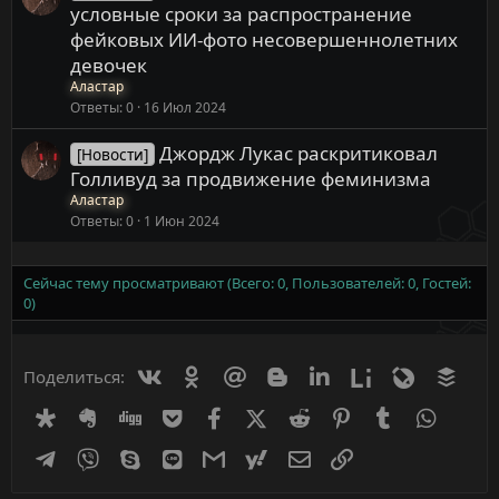
условные сроки за распространение
фейковых ИИ-фото несовершеннолетних
девочек
Аластар
Ответы
0
16 Июл 2024
Джордж Лукас раскритиковал
[Новости]
Голливуд за продвижение феминизма
Аластар
Ответы
0
1 Июн 2024
Сейчас тему просматривают (Всего: 0, Пользователей: 0, Гостей:
0)
Вконтакте
Одноклассники
Mail.ru
Blogger
Linkedin
Liveinternet
Livejournal
Buff
Поделиться:
Diaspora
Evernote
Digg
Getpocket
Facebook
X (Twitter)
Reddit
Pinterest
Tumblr
WhatsA
Telegram
Viber
Skype
Line
Gmail
yahoomail
Электронная почта
Ссылка