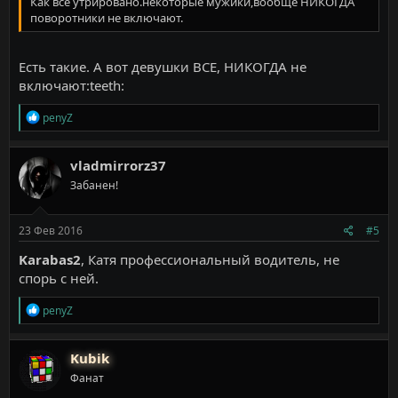
Как все утрировано.некоторые мужики,вообще НИКОГДА
поворотники не включают.
Есть такие. А вот девушки ВСЕ, НИКОГДА не
включают:teeth:
Р
penyZ
е
а
к
vladmirrorz37
ц
Забанен!
и
и
:
23 Фев 2016
#5
Karabas2
, Катя профессиональный водитель, не
спорь с ней.
Р
penyZ
е
а
к
Kubik
ц
Фанат
и
и