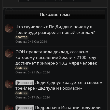
Похожие темы
Что случилось с Пи Дидди и почему в
Голливуде разгорелся новый скандал?
Аластар
Ответы
0
6 Окт 2024
ООН представила доклад, согласно
которому население Земли к 2100 году
достигнет примерно 10,2 млрд человек
Аластар
Ответы
0
21 Июл 2024
Леди Дэдпул красуется в свежем
[Новости]
трейлере «Дэдпула и Росомахи»
Аластар
Ответы
0
17 Июл 2024
Подростки в Испании получили
[Новости]