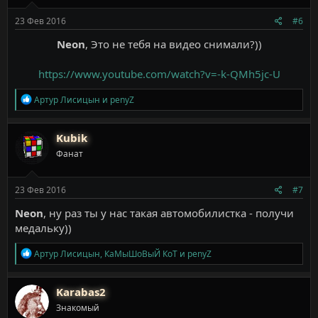
:
23 Фев 2016
#6
Neon
, Это не тебя на видео снимали?))
https://www.youtube.com/watch?v=-k-QMh5jc-U
Р
Артур Лисицын
и
penyZ
е
а
к
Kubik
ц
Фанат
и
и
:
23 Фев 2016
#7
Neon
, ну раз ты у нас такая автомобилистка - получи
медальку))
Р
Артур Лисицын
,
КаМыШоВыЙ КоТ
и
penyZ
е
а
к
Karabas2
ц
Знакомый
и