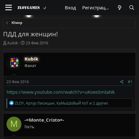
Вход
Регистрация
Юмор
ПДД для женщин!
А
Д
Kubik
23 Фев 2016
в
а
т
т
Kubik
о
а
р
н
Фанат
т
а
е
ч
м
а
23 Фев 2016
#1
ы
л
https://www.youtube.com/watch?v=uKoes0mIaNk
а
Р
ZLOY
,
Артур Лисицын
,
КаМыШоВыЙ КоТ
и 2 других
е
а
к
-=Monte_Cristo=-
M
ц
Гость
и
и
: