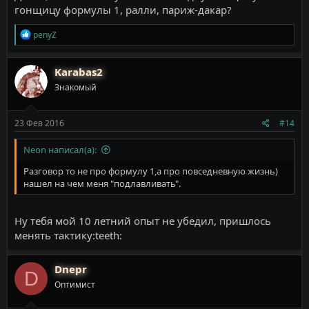
гонщицу формулы 1, ралли, париж-дакар?
Р
penyZ
е
а
к
Karabas2
ц
Знакомый
и
и
:
23 Фев 2016
#14
Neon написал(а):
Разговор то не про формулу 1,а про повседневную жизнь)
нашел на чем меня "подлавливать".
Ну тебя мой 10 летний опыт не убедил, пришлось
менять тактику:teeth:
Dnepr
D
Оптимист