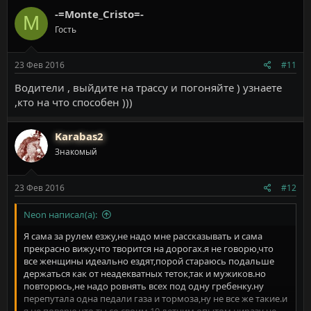
-=Monte_Cristo=-
M
Гость
23 Фев 2016
#11
Водители , выйдите на трассу и погоняйте ) узнаете
,кто на что способен )))
Karabas2
Знакомый
23 Фев 2016
#12
Neon написал(а):
Я сама за рулем езжу,не надо мне рассказывать и сама
прекрасно вижу,что творится на дорогах.я не говорю,что
все женщины идеально ездят,порой стараюсь подальше
держаться как от неадекватных теток,так и мужиков.но
повторюсь,не надо ровнять всех под одну гребенку.ну
перепутала одна педали газа и тормоза,ну не все же такие.и
я не поверю,что ты,со своим 10 летним опытом,ниразу не