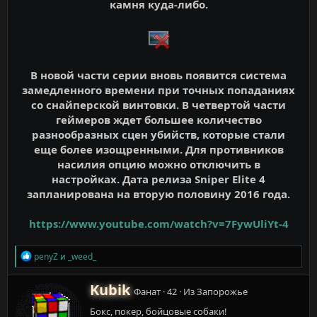
камня куда-либо.
В новой части серии вновь появится система
замедленного времени при точных попаданиях
со снайперской винтовки. В четвертой части
геймеров ждет большее количество
разнообразных сцен убийств, которые стали
еще более изощренными. Для противников
насилия опцию можно отключить в
настройках. Дата релиза Sniper Elite 4
запланирована на вторую половину 2016 года.
https://www.youtube.com/watch?v=7FywUliYt-4
Р
penyZ
и
_weed_
е
а
А
Kubik
к
Фанат
·
42
·
Из
Запорожье
в
ц
Бокс, покер, бойцовые собаки!
т
и