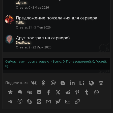
wiyrexx
Ответы
0
3 Фев 2026
Предложение пожелания для сервера
TeRRa
Ответы
21
5 Фев 2026
Друг поиграл на сервере)
DewRitozz
Ответы
2
22 Июн 2025
Сейчас тему просматривают (Всего: 0, Пользователей: 0, Гостей:
0)
Вконтакте
Одноклассники
Mail.ru
Blogger
Linkedin
Liveinternet
Livejournal
Buff
Поделиться:
Diaspora
Evernote
Digg
Getpocket
Facebook
X (Twitter)
Reddit
Pinterest
Tumblr
WhatsA
Telegram
Viber
Skype
Line
Gmail
yahoomail
Электронная почта
Ссылка