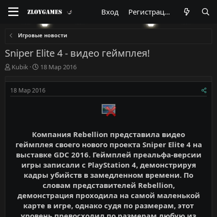
Вход
Регистрация
Игровые новости
Sniper Elite 4 - видео геймплея!
А
Д
Kubik
18 Мар 2016
в
а
т
т
18 Мар 2016
о
а
р
н
т
а
е
ч
м
а
Компания Rebellion представила видео
ы
л
геймплея своего нового проекта Sniper Elite 4 на
а
выставке GDC 2016. Геймплей преальфа-версии
игры записали с PlayStation 4, демонстрируя
кадры убийств в замедленном времени. По
словам представителей Rebellion,
демонстрация проходила на самой маленькой
карте в игре, однако судя по размерам, этот
уровень превосходил по размерам любую из