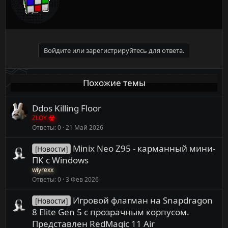
и
о
:
р
Войдите или зарегистрируйтесь для ответа.
Похожие темы
Ddos Killing Floor
ZLOY
Ответы
0
21 Май 2026
Minix Neo Z95 - карманный мини-
[Новости]
ПК с Windows
wiyrexx
Ответы
0
3 Фев 2026
Игровой флагман на Snapdragon
[Новости]
8 Elite Gen 5 с прозрачным корпусом.
Представлен RedMagic 11 Air