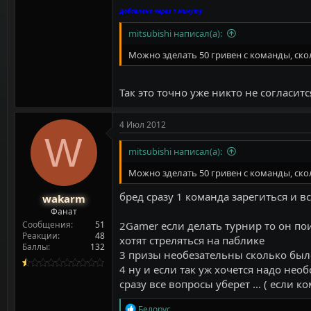
Добавлено через 1 минуту
mitsubishi написал(а):
Можно зделать 50 гривен с команды, скол
Так это точно уже никто не согласитс
4 Июл 2012
W
mitsubishi написал(а):
Можно зделать 50 гривен с команды, скол
бред сразу 1 команда зарегиться и вс
wakarm
Фанат
Сообщения
51
2Gamer если делать турнир то он пои
Реакции
48
хотят стреляться на паблике
Баллы
132
3 призы необезательны сколько был
4 ну и если так уж хочется надо нео
сразу все вопросы уберет ... ( если 
Р
Белорус