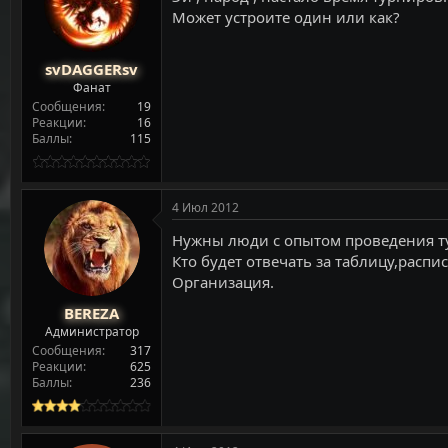
т
а
Может устроите один или как?
е
ч
м
а
ы
л
svDAGGERsv
а
Фанат
Сообщения
19
Реакции
16
Баллы
115
4 Июл 2012
Нужны люди с опытом проведения т
Кто будет отвечать за таблицу,распис
Организация.
BEREZA
Администратор
Сообщения
317
Реакции
625
Баллы
236