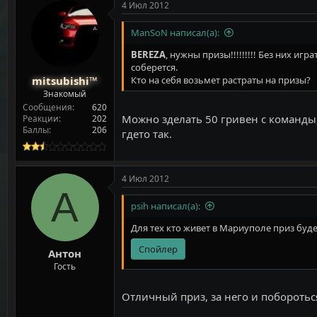
к
4 Июл 2012
ц
и
ManSoN написал(а):
и
:
BEREZA
, нужны призы!!!!!!!!! Без них и
соберется.
mitsubishi™
Кто на себя возьмет растраты на призы?
Знакомый
Сообщения
620
Можно зделать 50 гривен с команды,
Реакции
202
Баллы
206
гдето так.
4 Июл 2012
А
psih написал(а):
Для тех кто живет в Мариуполе приз буд
Спойлер
Антон
Гость
Отличный приз, за него и поборотьс