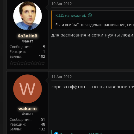
к
10 Авг 2012
ц
и
K.I.D. написал(а):
и
:
Если все "за", то я сделаю расписание, сетк
для расписания и сетки нужны люди,
6a3aHoB
Фанат
Сообщения
5
Реакции
1
Баллы
102
11 Авг 2012
W
соре за оффтоп .... но ты наверное 
wakarm
Фанат
Сообщения
51
Реакции
48
Баллы
132
Р