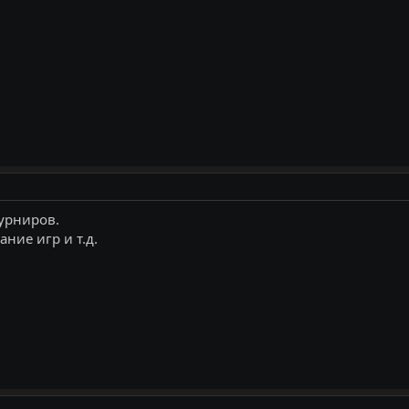
урниров.
ание игр и т.д.