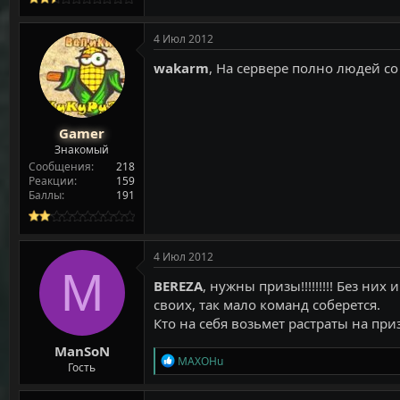
4 Июл 2012
wakarm
, На сервере полно людей со
Gamer
Знакомый
Сообщения
218
Реакции
159
Баллы
191
4 Июл 2012
M
BEREZA
, нужны призы!!!!!!!!! Без ни
своих, так мало команд соберется.
Кто на себя возьмет растраты на при
ManSoN
Р
MAXOHu
Гость
е
а