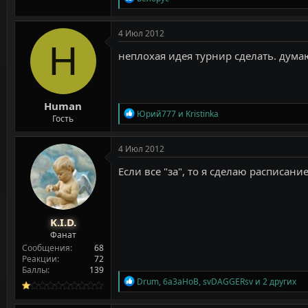
е
а
к
4 Июл 2012
ц
H
и
неплохая идея турнир сделать. дум
и
:
Human
Р
Юрий777
и
Kristinka
Гость
е
а
к
4 Июл 2012
ц
и
Если все "за", то я сделаю расписание,
и
:
K.I.D.
Фанат
Сообщения
68
Реакции
72
Баллы
139
Р
Drum
,
6a3aHoB
,
svDAGGERsv
и 2 других
е
а