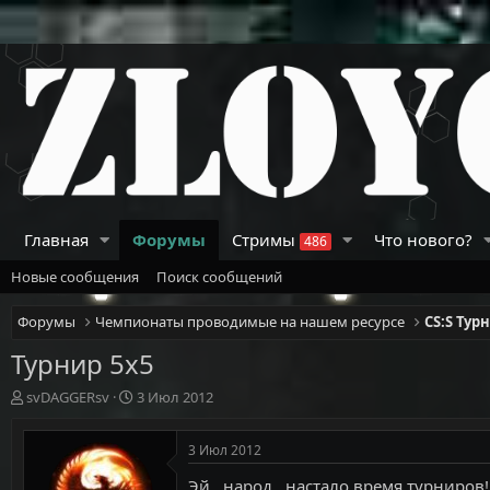
Главная
Форумы
Стримы
Что нового?
486
Новые сообщения
Поиск сообщений
Форумы
Чемпионаты проводимые на нашем ресурсе
CS:S Тур
Турнир 5х5
А
Д
svDAGGERsv
3 Июл 2012
в
а
т
т
3 Июл 2012
о
а
р
н
Эй , народ , настало время турниров!