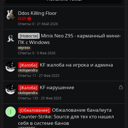
Ddos Killing Floor
ZLOY
Ответы
0
21 Май 2026
Minix Neo Z95 - карманный мини-
[Новости]
ПК с Windows
wiyrexx
Ответы
0
3 Фев 2026
KF жалоба на игрока и админа
[Жалоба]
skolopendra
Ответы
11
27 Фев 2025
З
KF нарушение
[Жалоба]
а
skolopendra
Ответы
135
25 Фев 2025
к
р
Обжалование бана/мута
[Обжалование]
ы
I
Counter-Strike: Source для тех кто нашел
т
себя в системе банов
а