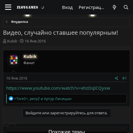
Вход
Регистрация
Флудилка
Видео, случайно ставшее популярным!
А
Д
Kubik
16 Янв 2016
в
а
т
т
Kubik
о
а
р
н
Фанат
т
а
е
ч
м
а
16 Янв 2016
#1
ы
л
https://www.youtube.com/watch?v=ehzDqICQyxw
а
Р
=ToreS=
,
penyZ
и
Артур Лисицын
е
а
к
Войдите или зарегистрируйтесь для ответа.
ц
и
и
Похожие темы
: