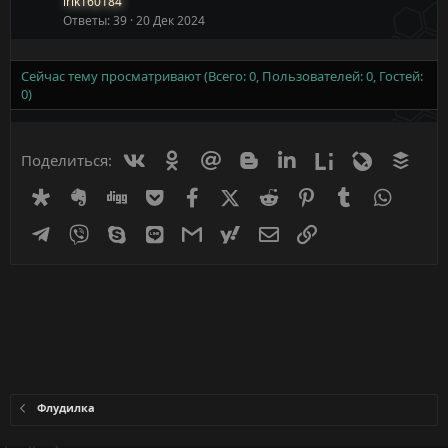
irik160184
Ответы
39
20 Дек 2024
Сейчас тему просматривают (Всего: 0, Пользователей: 0, Гостей:
0)
Вконтакте
Одноклассники
Mail.ru
Blogger
Linkedin
Liveinternet
Livejournal
Buff
Поделиться:
Diaspora
Evernote
Digg
Getpocket
Facebook
X (Twitter)
Reddit
Pinterest
Tumblr
WhatsA
Telegram
Viber
Skype
Line
Gmail
yahoomail
Электронная почта
Ссылка
Флудилка