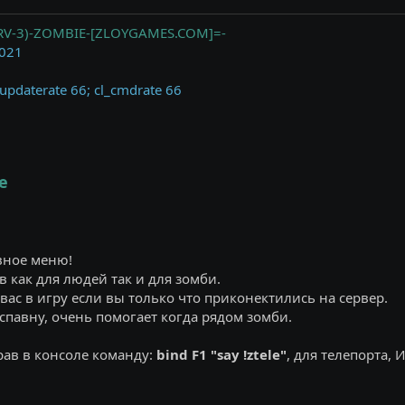
ERV-3)-ZOMBIE-[ZLOYGAMES.COM]=-
7021
_updaterate 66; cl_cmdrate 66
e
вное меню!
в как для людей так и для зомби.
вас в игру если вы только что приконектились на сервер.
еспавну, очень помогает когда рядом зомби.
рав в консоле команду:
bind F1 "say !ztele"
, для телепорта,