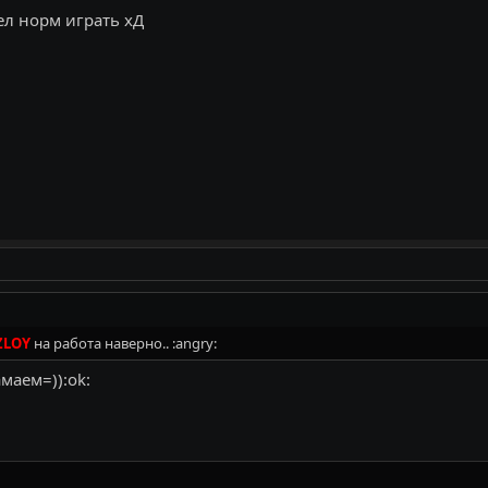
ел норм играть хД
ZLOY
на работа наверно.. :angry:
маем=)):ok: