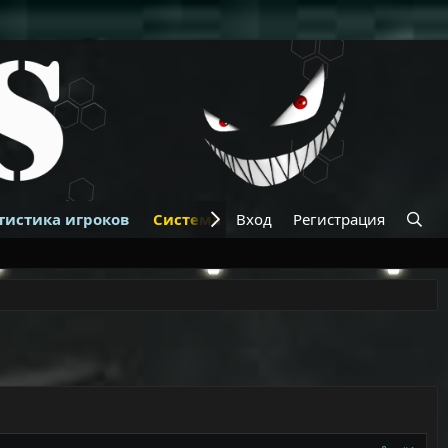
тистика игроков
Система банов
Вход
Регистрация
Купить VIP
К