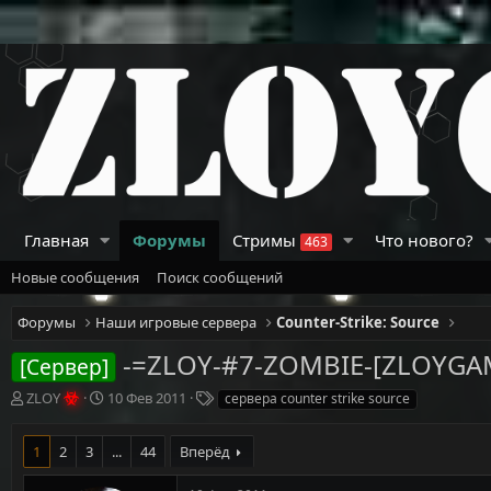
Главная
Форумы
Стримы
Что нового?
463
Новые сообщения
Поиск сообщений
Форумы
Наши игровые сервера
Counter-Strike: Source
-=ZLOY-#7-ZOMBIE-[ZLOYGA
[Сервер]
А
Д
Т
ZLOY
10 Фев 2011
сервера counter strike source
в
а
е
т
т
г
1
2
3
...
44
Вперёд
о
а
и
р
н