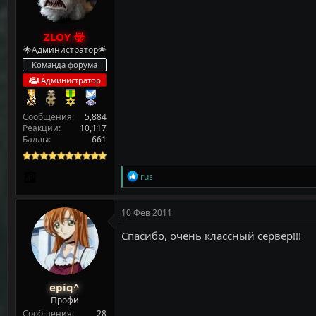
:
ZLOY
🌟Администратор🌟
Команда форума
Администратор
Сообщения
5,884
Реакции
10,117
Баллы
661
Р
rus
е
а
к
10 Фев 2011
ц
и
Cпасибо, очень классный сервер!!!
и
:
epiq^
Профи
Сообщения
28