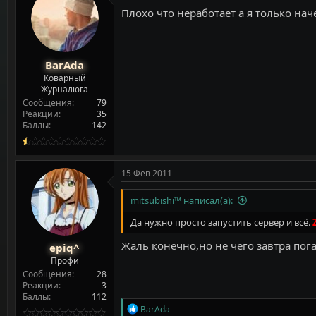
Плохо что неработает а я только нач
BarAda
Коварный
Журналюга
Сообщения
79
Реакции
35
Баллы
142
15 Фев 2011
mitsubishi™ написал(а):
Да нужно просто запустить сервер и всё.
Жаль конечно,но не чего завтра пога
epiq^
Профи
Сообщения
28
Реакции
3
Баллы
112
Р
BarAda