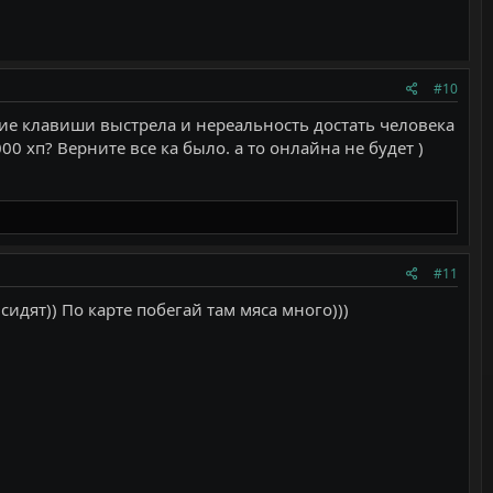
#10
атие клавиши выстрела и нереальность достать человека
0 хп? Верните все ка было. а то онлайна не будет )
#11
сидят)) По карте побегай там мяса много)))