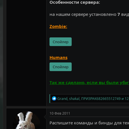
Особенности сервера:
на нашем сервере установлено
7
вид
Zombie:
Спойлер
Humans
Спойлер
Так же сделано, если вы были уби
Р
Grand
,
shakal
,
ПРИЗРАК682665512749
и 12
е
а
к
10 Фев 2011
ц
и
Распишите команды и бинды для тех 
и