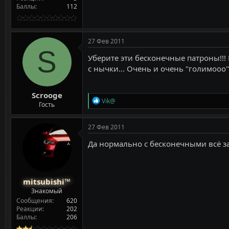
Баллы
112
27 Фев 2011
S
Уберите эти бесконечные патроны!!! 
с нычки... Очень и очень "голимооо"
Scrooge
Р
Vik@
Гость
е
а
к
27 Фев 2011
ц
и
Да нормально с бесконечными всё зар
и
:
mitsubishi™
Знакомый
Сообщения
620
Реакции
202
Баллы
206