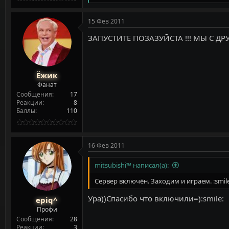
е
а
к
15 Фев 2011
ц
и
ЗАПУСТИТЕ ПОЗАЗУЙСТА !!! МЫ С 
и
:
Ёжик
Фанат
Сообщения
17
Реакции
8
Баллы
110
16 Фев 2011
mitsubishi™ написал(а):
Сервер включён. Заходим и играем. :smile
Ура))Спасибо что включили=):smile:
epiq^
Профи
Сообщения
28
Реакции
3