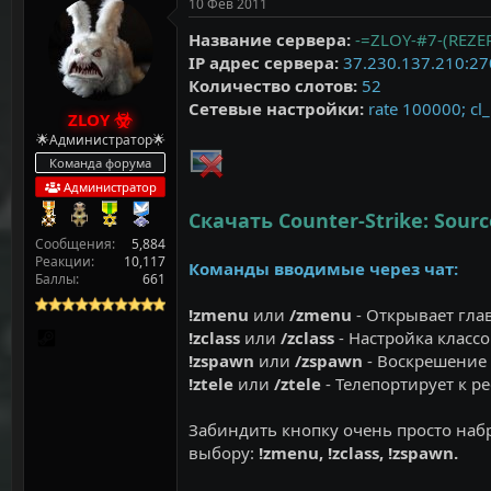
т
а
10 Фев 2011
е
ч
Название сервера:
-=ZLOY-#7-(REZ
м
а
IP адрес сервера:
37.230.137.210:2
ы
л
а
Количество слотов:
52
Сетевые настройки:
rate 100000; cl
ZLOY
🌟Администратор🌟
Команда форума
Администратор
Скачать Counter-Strike: Sourc
Сообщения
5,884
Реакции
10,117
Команды вводимые через чат:
Баллы
661
!zmenu
или
/zmenu
- Открывает гла
!zclass
или
/zclass
- Настройка классо
!zspawn
или
/zspawn
- Воскрешение 
!ztele
или
/ztele
- Телепортирует к р
Забиндить кнопку очень просто наб
выбору:
!zmenu, !zclass, !zspawn.