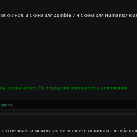
ов скинов.
3
Скина для
Zombie
и
4
Скина для
Humans
(Люд
ты, то вы через 10 секунд воскрешаетесь человеком.
 других
кто не знает и можно так же вставить скрины и с ютуба вид