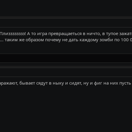
Плизззззззз! А то игра превращаеться в ничто, в тупое заж
... таким же образом почему не дать каждому зомби по 100 00
ажают, бывает сядут в ныку и сидят, ну и фиг на них пусть 