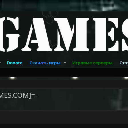
Donate
Скачать игры
Игровые серверы
Ста
MES.COM]=-