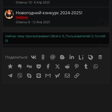
Ответы
10
8 Апр 2025
Новогодний конкурс 2024-2025!
Svetlana
Ответы
8
12 Янв 2025
Сейчас тему просматривают (Всего: 0, Пользователей: 0, Гостей:
0)
Вконтакте
Одноклассники
Mail.ru
Blogger
Linkedin
Liveinternet
Livejournal
Buff
Поделиться:
Diaspora
Evernote
Digg
Getpocket
Facebook
X (Twitter)
Reddit
Pinterest
Tumblr
WhatsA
Telegram
Viber
Skype
Line
Gmail
yahoomail
Электронная почта
Ссылка