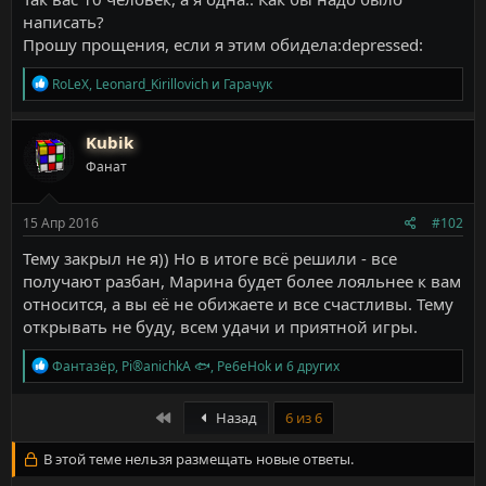
написать?
Прошу прощения, если я этим обидела:depressed:
Р
RoLeX
,
Leonard_Kirillovich
и
Гарачук
е
а
к
Kubik
ц
Фанат
и
и
:
15 Апр 2016
#102
Тему закрыл не я)) Но в итоге всё решили - все
получают разбан, Марина будет более лояльнее к вам
относится, а вы её не обижаете и все счастливы. Тему
открывать не буду, всем удачи и приятной игры.
Р
Фантазёр
,
Pi®anichkA 🐟
,
Pe6eHok
и 6 других
е
а
к
First
Назад
6 из 6
ц
и
В этой теме нельзя размещать новые ответы.
и
: