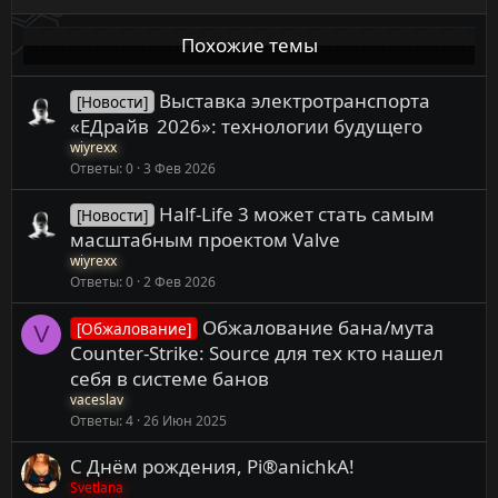
Похожие темы
Выставка электротранспорта
[Новости]
«ЕДрайв 2026»: технологии будущего
wiyrexx
Ответы
0
3 Фев 2026
Half-Life 3 может стать самым
[Новости]
масштабным проектом Valve
wiyrexx
Ответы
0
2 Фев 2026
Обжалование бана/мута
[Обжалование]
V
Counter-Strike: Source для тех кто нашел
себя в системе банов
vaceslav
Ответы
4
26 Июн 2025
С Днём рождения, Pi®anichkA!
Svetlana