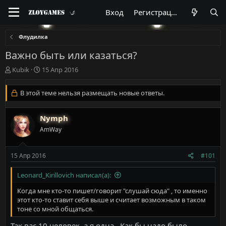
Вход
Регистрация
Флудилка
Важно быть или казаться?
А
Д
Kubik
15 Апр 2016
в
а
т
т
В этой теме нельзя размещать новые ответы.
о
а
р
н
т
а
Nymph
е
ч
AmWay
м
а
ы
л
а
15 Апр 2016
#101
Leonard_Kirillovich написал(а):
Когда мне кто-то пишет/говорит "слушай сюда" , то именно
этот кто-то ставит себя выше и считает возможным в таком
тоне со мной общаться.
Так вас 10 человек, а я одна.. Как бы надо было