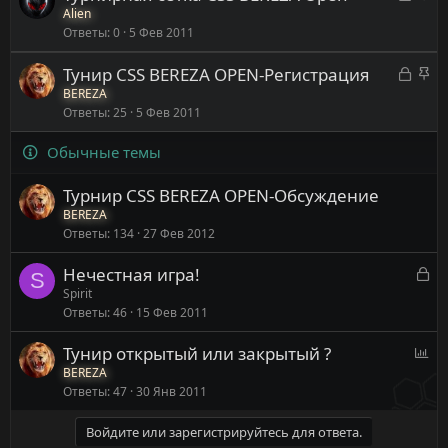
а
а
Alien
л
Ответы
0
5 Фев 2011
к
к
е
р
р
н
З
З
Тунир CSS BEREZA OPEN-Регистрация
ы
е
о
а
а
BEREZA
т
п
Ответы
25
5 Фев 2011
к
к
а
л
р
р
е
Обычные темы
ы
е
н
т
п
о
Турнир CSS BEREZA OPEN-Обсуждение
а
л
BEREZA
е
Ответы
134
27 Фев 2012
н
о
З
Нечестная игра!
S
а
Spirit
Ответы
46
15 Фев 2011
к
р
О
Тунир открытый или закрытый ?
ы
п
BEREZA
т
Ответы
47
30 Янв 2011
р
а
о
Войдите или зарегистрируйтесь для ответа.
с