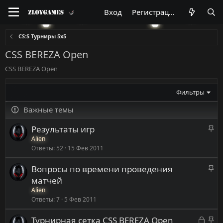
Вход
Регистрация
CS:S Турниры 5x5
CSS BEREZA Open
CSS BEREZA Open
Фильтры
Важные темы
З
Результаты игр
а
Alien
Ответы
52
15 Фев 2011
к
р
З
Вопросы по времени проведения
е
а
матчей
п
к
Alien
л
р
Ответы
7
5 Фев 2011
е
е
н
З
З
Турнирная сетка CSS BEREZA Open
п
о