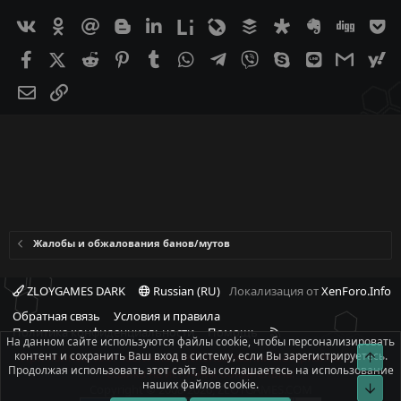
Вконтакте
Одноклассники
Mail.ru
Blogger
Linkedin
Liveinternet
Livejournal
Buffer
Diaspora
Evernote
Digg
G
Facebook
X (Twitter)
Reddit
Pinterest
Tumblr
WhatsApp
Telegram
Viber
Skype
Line
Gmail
ya
Электронная почта
Ссылка
Жалобы и обжалования банов/мутов
ZLOYGAMES DARK
Russian (RU)
Локализация от
XenForo.Info
Обратная связь
Условия и правила
R
Политика конфиденциальности
Помощь
На данном сайте используются файлы cookie, чтобы персонализировать
S
контент и сохранить Ваш вход в систему, если Вы зарегистрируетесь.
Свер
При полном или частичном использовании материалов сайта -
S
Продолжая использовать этот сайт, Вы соглашаетесь на использование
ссылка на источник обязательна!
наших файлов cookie.
Сниз
Copyright © 2008-2026, ZLOYGAMES.COM