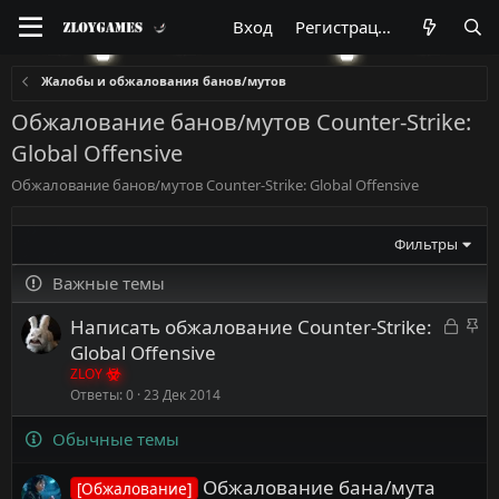
Вход
Регистрация
Жалобы и обжалования банов/мутов
Обжалование банов/мутов Counter-Strike:
Global Offensive
Обжалование банов/мутов Counter-Strike: Global Offensive
Фильтры
Важные темы
З
З
Написать обжалование Counter-Strike:
а
а
Global Offensive
к
к
ZLOY
р
р
Ответы
0
23 Дек 2014
ы
е
Обычные темы
т
п
а
л
Обжалование бана/мута
е
[Обжалование]