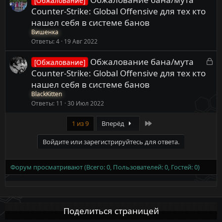
[Обжалование]
Counter-Strike: Global Offensive для тех кто
нашел себя в системе банов
Вишенка
Ответы
4
19 Авг 2022
З
Обжалование бана/мута
[Обжалование]
а
Counter-Strike: Global Offensive для тех кто
к
нашел себя в системе банов
р
BlackKitten
ы
Ответы
11
30 Июл 2022
т
а
Last
1 из 9
Вперёд
Войдите или зарегистрируйтесь для ответа.
Форум просматривают (Всего: 0, Пользователей: 0, Гостей: 0)
Поделиться страницей