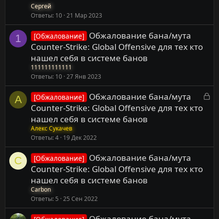
Cергей
Ответы
10
21 Мар 2023
Обжалование бана/мута
[Обжалование]
1
Counter-Strike: Global Offensive для тех кто
нашел себя в системе банов
111111111111
Ответы
10
27 Янв 2023
З
Обжалование бана/мута
[Обжалование]
А
а
Counter-Strike: Global Offensive для тех кто
к
нашел себя в системе банов
р
Алекс Сукачев
ы
Ответы
4
19 Дек 2022
т
Обжалование бана/мута
а
[Обжалование]
C
Counter-Strike: Global Offensive для тех кто
нашел себя в системе банов
Carbon
Ответы
5
25 Сен 2022
Обжалование бана/мута