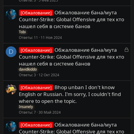
Ответы
3
5 Фев 2025
Обжалование бана/мута
[Обжалование]
Counter-Strike: Global Offensive для тех кто
нашел себя в системе банов
Tobi
Ответы
11
11 Ноя 2024
З
Обжалование бана/мута
[Обжалование]
D
а
Counter-Strike: Global Offensive для тех кто
к
нашел себя в системе банов
р
davidkiddo
ы
Ответы
3
12 Окт 2024
т
Bhop unban I don't know
а
[Обжалование]
English or Russian. I'm sorry, I couldn't find
where to open the topic.
Insanely
Ответы
7
30 Май 2024
Обжалование бана/мута
[Обжалование]
Counter-Strike: Global Offensive для тех кто